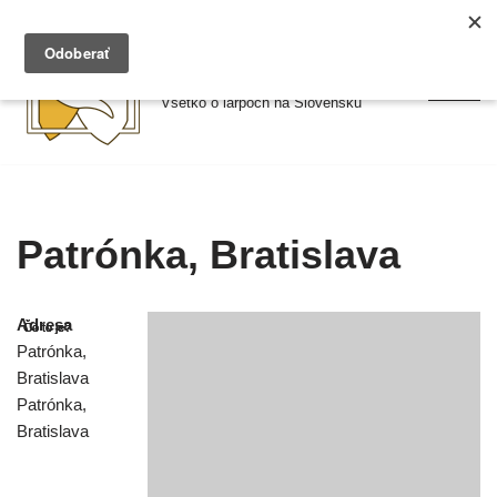
Preskočiť
Larpy.sk
na
Všetko o larpoch na Slovensku
obsah
Patrónka, Bratislava
Adresa
Patrónka,
Bratislava
Patrónka,
Bratislava