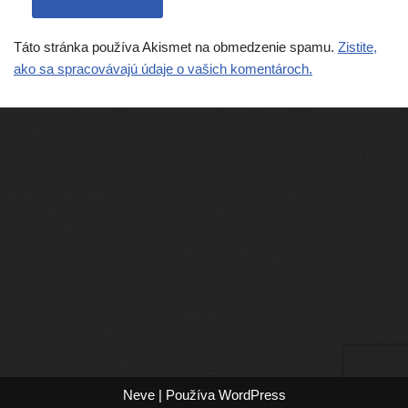
Táto stránka používa Akismet na obmedzenie spamu.
Zistite,
ako sa spracovávajú údaje o vašich komentároch.
Ľudia
Skupiny
Pridať podujatie
Pridať článok
Prevádzku serveru zastrešuje
Event Horizon
, o.z.
Administráciu zabezpečuje
Matej Moško
a Michal Grečner.
Kontakt na administrátorov: admin@larpy.sk
Icons created by Freepik - Flaticon
Neve
| Používa
WordPress