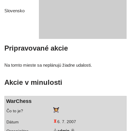
Slovensko
Pripravované akcie
Na tom­to mies­te sa neplá­nu­jú žiad­ne udalosti.
Akcie v minulosti
WarChess
6. 7. 2007
admin