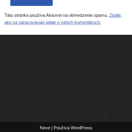
Táto stránka používa Akismet na obmedzenie spamu.
Zistite,
ako sa spracovávajú údaje o vašich komentároch.
Ľudia
Skupiny
Pridať podujatie
Pridať článok
Prevádzku serveru zastrešuje
Event Horizon
, o.z.
Administráciu zabezpečuje
Matej Moško
a Michal Grečner.
Kontakt na administrátorov: admin@larpy.sk
Icons created by Freepik - Flaticon
Neve
| Používa
WordPress