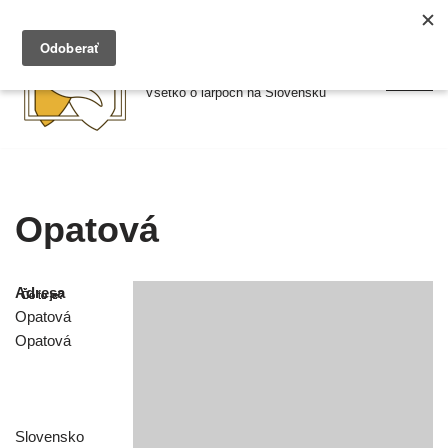
Preskočiť
Larpy.sk
na
Všetko o larpoch na Slovensku
obsah
Opatová
Adresa
Opatová
Opatová
Slovensko