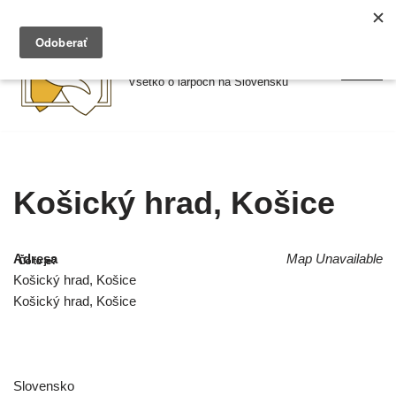
Preskočiť
Larpy.sk
na
Všetko o larpoch na Slovensku
obsah
Košický hrad, Košice
Adresa
Map Unavailable
Košický hrad, Košice
Košický hrad, Košice
Slovensko