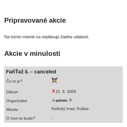
Pripravované akcie
Na tom­to mies­te sa neplá­nu­jú žiad­ne udalosti.
Akcie v minulosti
FaňŤaž
. – canceled
II
22. 8. 2009
admin
Košický hrad, Košice
,