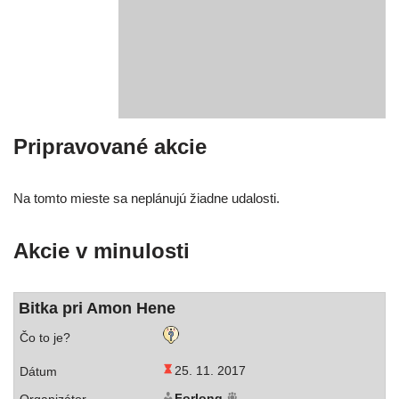
Pripravované akcie
Na tom­to mies­te sa neplá­nu­jú žiad­ne udalosti.
Akcie v minulosti
Bitka pri Amon Hene
25. 11. 2017
Forlong