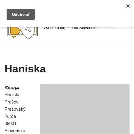
Preskočiť
Larpy.sk
na
Všetko o larpoch na Slovensku
obsah
Haniska
Adresa
Haniska
Prešov
Prešovský
Furča
08001
Slovensko