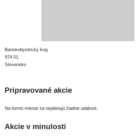
Banskobystrický kraj
974 01
Slovensko
Pripravované akcie
Na tom­to mies­te sa neplá­nu­jú žiad­ne udalosti.
Akcie v minulosti