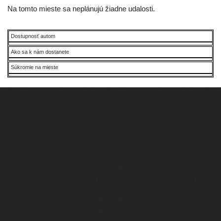
Na tom­to mies­te sa neplá­nu­jú žiad­ne udalosti.
Dostupnosť autom
Ako sa k nám dostanete
Súkromie na mieste
Ľudia
Skupiny
Pridať podujatie
Pridať článok
Prevádzku serveru zastrešuje
Event Horizon
, o.z.
Administráciu zabezpečuje
Matej Moško
a Michal Grečner.
Kontakt na administrátorov: admin@larpy.sk