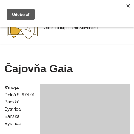
Preskočiť
Larpy.sk
na
Všetko o larpoch na Slovensku
obsah
Čajovňa Gaia
Adresa
Dolná 9, 974 01
Banská
Bystrica
Banská
Bystrica