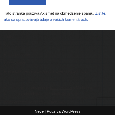
Táto stránka používa Akismet na obmedzenie spamu.
Zistite,
ako sa spracovávajú údaje o vašich komentároch.
Ľudia
Skupiny
Pridať podujatie
Pridať článok
Prevádzku serveru zastrešuje
Event Horizon
, o.z.
Administráciu zabezpečuje
Matej Moško
a Michal Grečner.
Kontakt na administrátorov: admin@larpy.sk
Icons created by Freepik - Flaticon
Neve
| Používa
WordPress