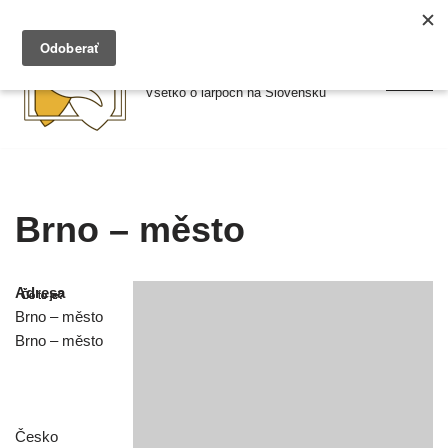
Preskočiť
Larpy.sk
na
Všetko o larpoch na Slovensku
obsah
Brno – město
Adresa
Brno – město
Brno – město
Česko