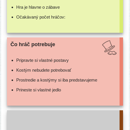
Hra je hlav­ne o zábave
Očakávaný počet hráčov:
Čo hráč potrebuje
Pripravte si vlast­né postavy
Kostým nebu­de­te potrebovať
Prostredie a kos­tý­my si iba predstavujeme
Prineste si vlast­né jedlo