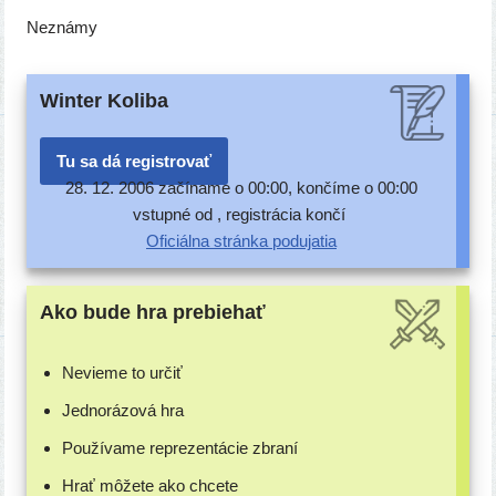
Neznámy
Winter Koliba
Tu sa dá registrovať
28. 12. 2006 začí­na­me o 00:00, kon­čí­me o 00:00
vstup­né od , regis­trá­cia končí
Oficiálna strán­ka podujatia
Ako bude hra prebiehať
Nevieme to určiť
Jednorázová hra
Používame repre­zen­tá­cie zbraní
Hrať môže­te ako chcete