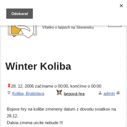
Preskočiť
Larpy.sk
na
Všetko o larpoch na Slovensku
obsah
Winter Koliba
28. 12. 2006
začí­na­me o 00:00, kon­čí­me o 00:00
Koliba, Bratislava
admin
Bojove hry na koli­be zme­ne­ny datum z dovo­du sviat­kov na
28.12.
Dalsia zme­na urci­te nebude !!!