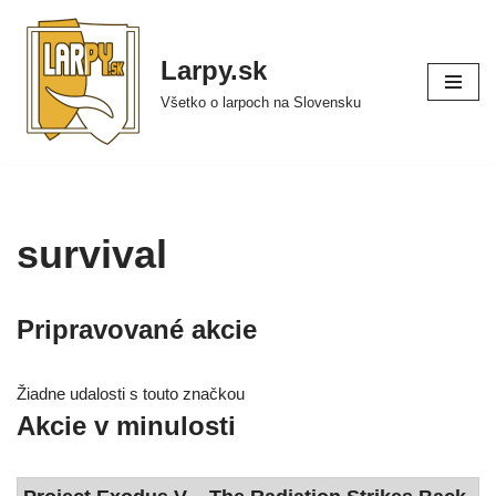
Preskočiť
Larpy.sk
na
Všetko o larpoch na Slovensku
obsah
survival
Pripravované akcie
Žiadne uda­los­ti s tou­to znač­kou
Akcie v minulosti