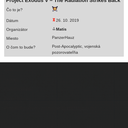
Project Exodus V – The Radiation Strikes Back
26. 10. 2019
Matis
PanzerHauz
Post-Apocalyptic, vojen­ská
pozorovateľňa
Ľudia
Skupiny
Pridať podujatie
Pridať článok
Prevádzku serveru zastrešuje
Event Horizon
, o.z.
Administráciu zabezpečuje
Matej Moško
a Michal Grečner.