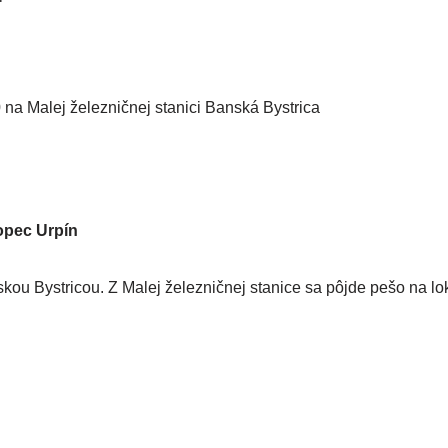
a Malej želez­nič­nej sta­ni­ci Banská Bystrica
opec Urpín
 Bystricou. Z Malej želez­nič­nej sta­ni­ce sa pôj­de pešo na lok