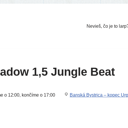
Nevieš, čo je to larp
dow 1,5 Jungle Beat
me o 12:00, kon­čí­me o 17:00
Banská Bystrica – kopec Urp