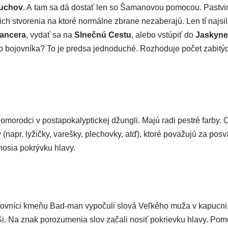
duchov
. A tam sa dá dostať len so Šamanovou pomo­cou. Pastvin
h stvo­re­nia na kto­ré nor­mál­ne zbra­ne neza­be­ra­jú. Len tí naj­sil
ancera
, vydať sa na
Slnečnú Cestu
, ale­bo vstú­piť do
Jaskyne
­ho bojov­ní­ka? To je pred­sa jed­no­du­ché. Rozhoduje počet zabi­týc
mo­rod­ci v posta­po­ka­lyp­tic­kej džun­gli. Majú radi pes­tré far­by. 
y (napr. lyžič­ky, vareš­ky, ple­chov­ky, atď), kto­ré pova­žu­jú za posv
enosia pokrýv­ku hlavy.
ov­ní­ci kme­ňu Bad-man vypo­ču­li slo­vá Veľkého muža v kapuc­ni, kt
Ši. Na znak poro­zu­me­nia slov zača­li nosiť pokriev­ku hla­vy. P