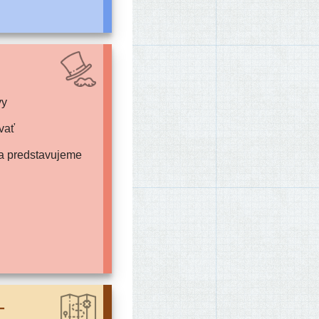
vy
vať
iba predstavujeme
–