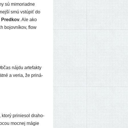
y sú mimo­riad­ne
­nej­ší smú vstú­piť do
 Predkov
. Ale ako
h bojov­ní­kov, flow
Občas náj­du arte­fak­ty
ät­né a veria, že pri­ná­
o­rý pri­nie­sol dra­ho­
omocou moc­nej mágie