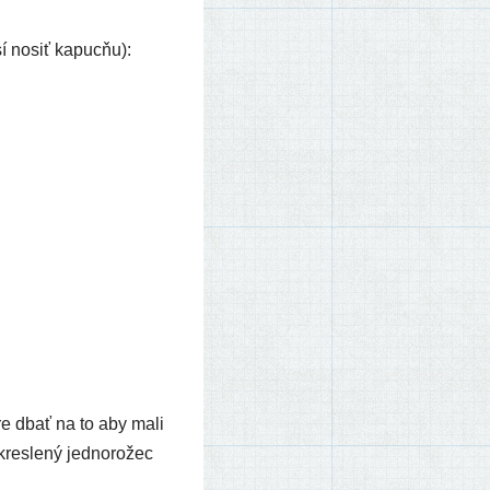
sí nosiť kapucňu):
­re dbať na to aby mali
es­le­ný jed­no­ro­žec