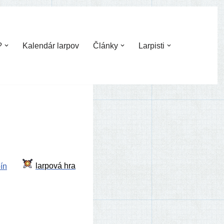
?
Kalendár larpov
Články
Larpisti
ín