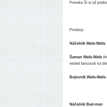
Proroka Ši si už pod­ro
Postavy:
Náčelník Wafa-Wafa
:
Šaman Wafa-Wafa
(tr
vedieť tan­co­vať na dnb
Bojovník Wafa-Wafa
Náčelník Bad-man