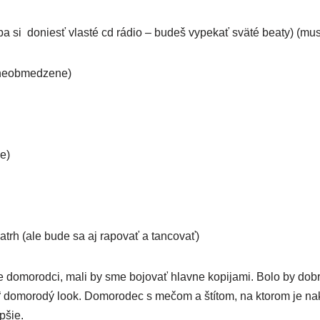
­ba si doniesť vlas­té cd rádio – budeš vype­kať svä­té bea­ty) (mu
eob­me­dze­ne)
ne)
atrh (ale bude sa aj rapo­vať a tancovať)
domo­rod­ci, mali by sme bojo­vať hlav­ne kopi­ja­mi. Bolo by dob
al“ domo­ro­dý look. Domorodec s mečom a ští­tom, na kto­rom je nakr
epšie.