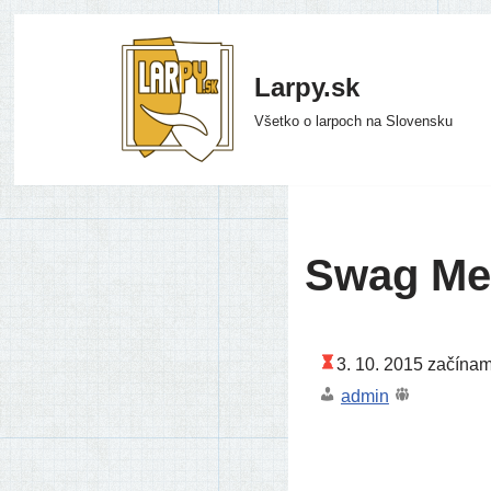
Preskočiť
Larpy.sk
na
Všetko o larpoch na Slovensku
obsah
Swag Mea
3. 10. 2015
začí­na­
admin