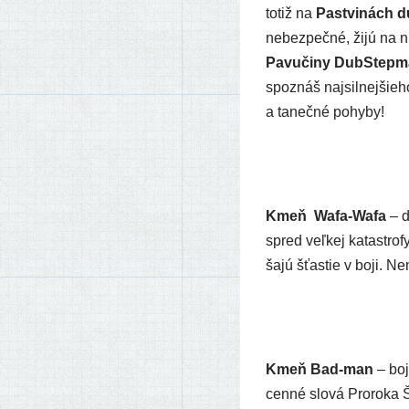
totiž na
Pastvinách 
nebez­peč­né, žijú na nic
Pavučiny DubStepm
spoz­náš naj­sil­nej­šie
a taneč­né pohyby!
Kmeň Wafa-Wafa
– do
spred veľ­kej kata­stro­f
ša­jú šťas­tie v boji. N
Kmeň Bad-man
– boj
cen­né slo­vá Proroka 