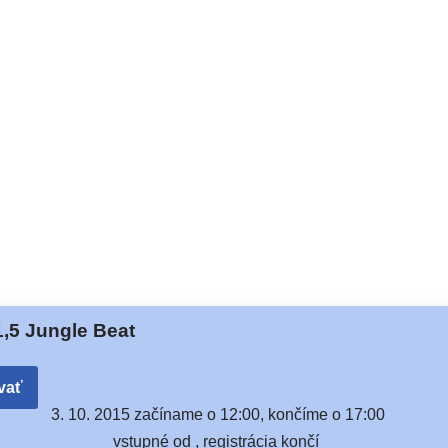
,5 Jungle Beat
vať
3. 10. 2015 začí­na­me o 12:00, kon­čí­me o 17:00
vstup­né od , regis­trá­cia končí