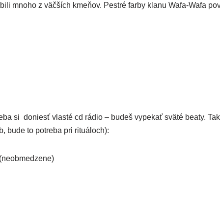
­bi­li mno­ho z väč­ších kme­ňov. Pestré far­by kla­nu Wafa-Wafa po
e­ba si doniesť vlas­té cd rádio – budeš vype­kať svä­té bea­ty. Ta
, bude to potre­ba pri rituáloch):
(neob­me­dze­ne)