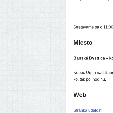
Stretávame sa o 11:00 n
Miesto
Banská Bystrica – k
Kopec Urpín nad Banskou
ko, tak pol hodinu.
Web
Stránka uda­los­ti