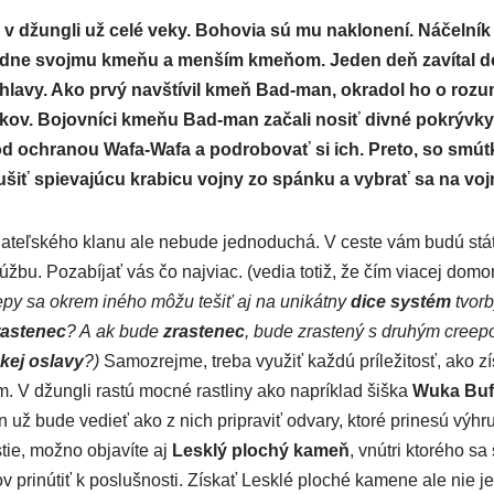
v džun­gli už celé veky. Bohovia sú mu naklo­ne­ní. Náčelní
lád­ne svoj­mu kme­ňu a men­ším kme­ňom. Jeden deň zaví­tal 
la­vy. Ako prvý nav­ští­vil kmeň Bad-man, okra­dol ho o roz­um, 
kov. Bojovníci kme­ňu Bad-man zača­li nosiť div­né pokrýv­ky hl
d ochra­nou Wafa-Wafa a pod­ro­bo­vať si ich. Preto, so smút­
iť spie­va­jú­cu kra­bi­cu voj­ny zo spán­ku a vybrať sa na voj
a­teľ­ské­ho kla­nu ale nebu­de jed­no­du­chá. V ces­te vám budú stáť 
túž­bu. Pozabíjať vás čo naj­viac. (vedia totiž, že čím via­cej domo­r
­e­py sa okrem iné­ho môžu tešiť aj na uni­kát­ny
dice sys­tém
tvor­
as­te­nec
? A ak bude
zras­te­nec
, bude zras­te­ný s dru­hým cre­e
kej osla­vy
?)
Samozrejme, tre­ba využiť kaž­dú prí­le­ži­tosť, ako zí
 V džun­gli ras­tú moc­né rast­li­ny ako naprí­klad šiš­ka
Wuka Buf
už bude vedieť ako z nich pri­pra­viť odva­ry, kto­ré pri­ne­sú výh
tie, mož­no obja­ví­te aj
Lesklý plo­chý kameň
, vnút­ri kto­ré­ho sa
ri­nú­tiť k posluš­nos­ti. Získať Lesklé plo­ché kame­ne ale nie je