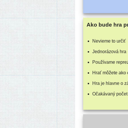
Ako bude hra p
Nevieme to určiť
Jednorázová hra
Používame repre­ze
Hrať môže­te ako 
Hra je hlav­ne o 
Očakávaný počet