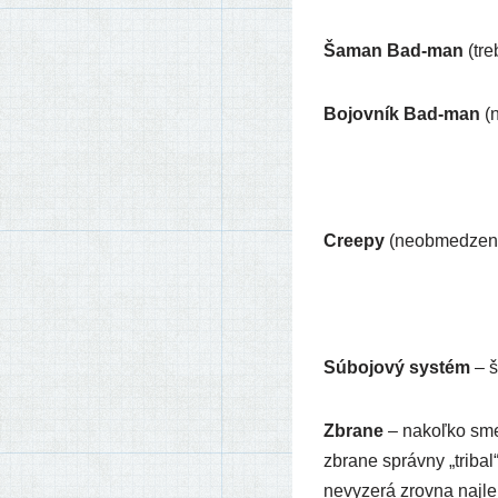
Šaman Bad-man
(tre
Bojovník Bad-man
(n
Creepy
(neob­me­dze­
Súbojový sys­tém
– š
Zbrane
– nakoľ­ko sme 
zbra­ne správ­ny „tri­b
nevy­ze­rá zrov­na najl