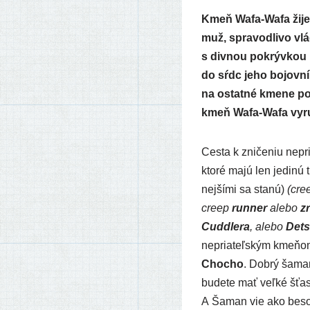
Kmeň Wafa-Wafa žije 
muž, spra­vod­li­vo v
s div­nou pokrýv­kou h
do sŕdc jeho bojov­ní­
na ostat­né kme­ne po
kmeň Wafa-Wafa vyru­š
Cesta k zni­če­niu nepri
kto­ré majú len jedi­nú 
nej­ší­mi sa sta­nú)
(cre
cre­ep
run­ner
ale­bo
zr
Cuddlera
, ale­bo
Dets
nepria­teľ­ským kme­ňom.
Chocho
. Dobrý šaman 
bude­te mať veľ­ké šťas­
A Šaman vie ako besov p