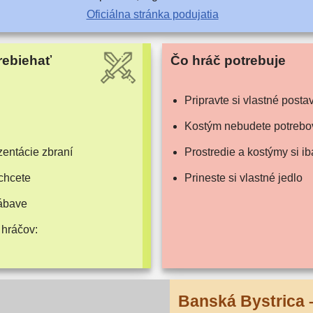
Oficiálna strán­ka podujatia
rebiehať
Čo hráč potrebuje
Pripravte si vlast­né posta
Kostým nebu­de­te potrebo
n­tá­cie zbraní
Prostredie a kos­tý­my si 
chcete
Prineste si vlast­né jedlo
zábave
 hráčov:
Banská Bystrica 