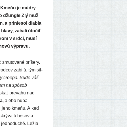
k Kmeňu je múd­ry
do džun­gle Zlý muž
a pri­nie­sol diab­la
a­vy, zača­li úto­čiť
kom v srd­ci, musí
­no­vú výpravu.
zmu­to­va­né prí­še­ry,
od­cov zabi­jú, tým sil­
by cre­e­pa. Bude váš
­pom na spô­sob
s­kať pre­va­hu nad
a
, ale­bo huba
ru jeho kme­ňu. A keď
 skrý­va­jú beso­via.
 jed­no­du­ché. Ležia