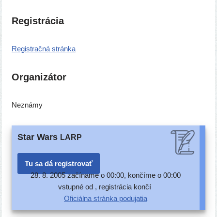
Registrácia
Registračná strán­ka
Organizátor
Neznámy
Star Wars
LARP
Tu sa dá registrovať
28. 8. 2005 začí­na­me o 00:00, kon­čí­me o 00:00
vstup­né od , regis­trá­cia končí
Oficiálna strán­ka podujatia