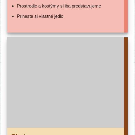
Prostredie a kos­tý­my si iba predstavujeme
Prineste si vlast­né jedlo