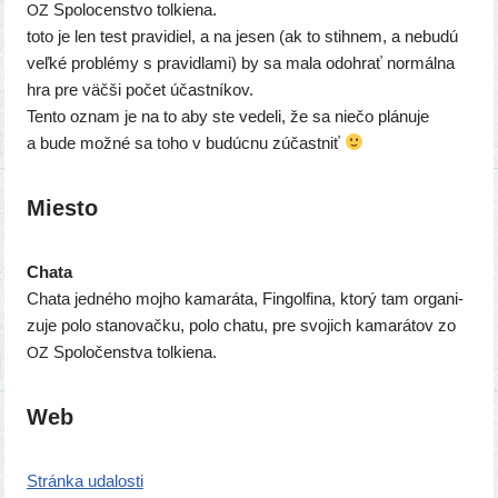
Spolocenstvo tol­kie­na.
OZ
toto je len test pra­vi­diel, a na jesen (ak to stih­nem, a nebu­dú
veľ­ké prob­lé­my s pra­vid­la­mi) by sa mala odo­hrať nor­mál­na
hra pre väč­ši počet účast­ní­kov.
Tento oznam je na to aby ste vede­li, že sa nie­čo plá­nu­je
a bude mož­né sa toho v budúc­nu zúčastniť
Miesto
Chata
Chata jed­né­ho moj­ho kama­rá­ta, Fingolfina, kto­rý tam orga­ni­
zu­je polo sta­no­vač­ku, polo cha­tu, pre svo­jich kama­rá­tov zo
Spoločenstva tolkiena.
OZ
Web
Stránka uda­los­ti