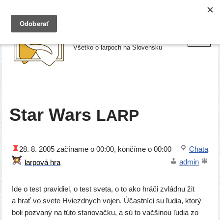
Preskočiť
Larpy.sk
na
Všetko o larpoch na Slovensku
obsah
Star Wars
LARP
28. 8. 2005
začí­na­me o 00:00, kon­čí­me o 00:00
Chata
admin
Ide o test pra­vi­diel, o test sve­ta, o to ako hrá­či zvlád­nu žit
a hrať vo sve­te Hviezdnych vojen. Účastníci su ľudia, kto­rý
boli pozva­ný na túto sta­no­vač­ku, a sú to vač­ši­nou ľudia zo