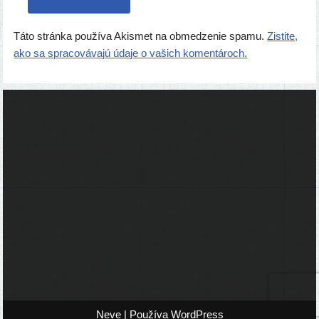
Táto stránka používa Akismet na obmedzenie spamu.
Zistite,
ako sa spracovávajú údaje o vašich komentároch.
Ľudia
Skupiny
Pridať podujatie
Pridať článok
Prevádzku serveru zastrešuje
Event Horizon
, o.z.
Administráciu zabezpečuje
Matej Moško
a Michal Grečner.
Kontakt na administrátorov: admin@larpy.sk
Icons created by Freepik - Flaticon
Neve
| Používa
WordPress