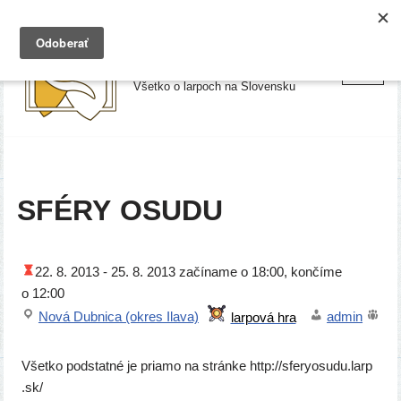
Preskočiť
Larpy.sk
na
Všetko o larpoch na Slovensku
obsah
SFÉRY
OSUDU
22. 8. 2013 -
25. 8. 2013
začí­na­me o 18:00, kon­čí­me
o 12:00
Nová Dubnica (okres Ilava)
admin
Všetko pod­stat­né je pria­mo na strán­ke http://​sfe​ry​o​su​du​.larp​
.sk/