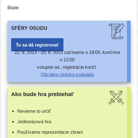
Blade
SFÉRY
OSUDU
Tu sa dá registrovať
22. 8. 2013 -
25. 8. 2013 začí­na­me o 18:00, kon­čí­me
o 12:00
vstup­né od , regis­trá­cia končí
Oficiálna strán­ka podujatia
Ako bude hra prebiehať
Nevieme to určiť
Jednorázová hra
Používame repre­zen­tá­cie zbraní