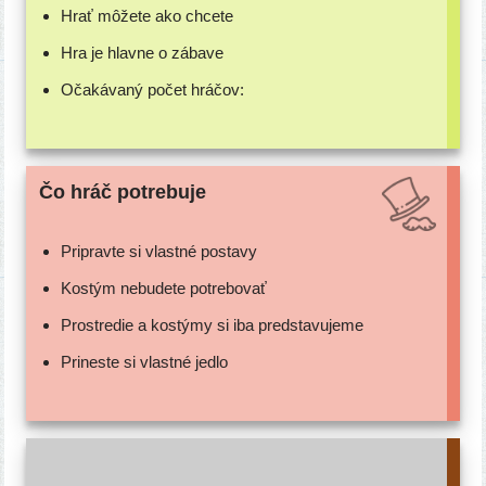
Hrať môže­te ako chcete
Hra je hlav­ne o zábave
Očakávaný počet hráčov:
Čo hráč potrebuje
Pripravte si vlast­né postavy
Kostým nebu­de­te potrebovať
Prostredie a kos­tý­my si iba predstavujeme
Prineste si vlast­né jedlo