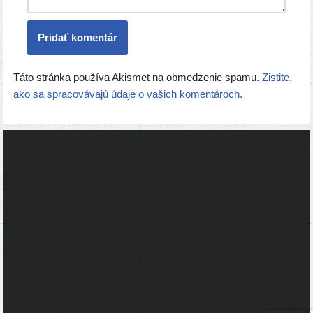
Táto stránka používa Akismet na obmedzenie spamu.
Zistite,
ako sa spracovávajú údaje o vašich komentároch.
Ľudia
Skupiny
Pridať podujatie
Pridať článok
Prevádzku serveru zastrešuje
Event Horizon
, o.z.
Administráciu zabezpečuje
Matej Moško
a Michal Grečner.
Kontakt na administrátorov: admin@larpy.sk