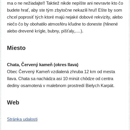
ma o ne nežia­daj­te!! Taktiež nikde nepíš­te ani nevrav­te kto čo
bude­te hrať, aby ste tým zby­toč­ne neka­zi­li hru!! Ešte by som
chcel pop­ro­siť tých kto­ré majú neja­ké dobo­vé rek­vi­zi­ty, ale­bo
nie­čo čo by obo­ha­ti­lo atmo­sfé­ru kľud­ne to dones­te (hli­ne­né
ale­bo dre­ve­né kríg­le, bub­ny, píšťaly,.…).
Miesto
Chata, Červený kameň (okres Ilava)
Obec Červený Kameň vzdia­le­ná zhru­ba 12 km od mes­ta
Ilava. Chata sa nachá­dza asi 10 minút chô­dze od cen­tra
dedi­ny osa­mo­te­ná v maleb­nom pro­stre­dí Bielych Karpát.
Web
Stránka uda­los­ti