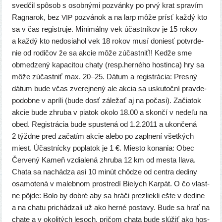
sved­čil spô­sob s osob­ný­mi pozván­ky po prvý krat spra­vím
Ragnarok, bez
pozvá­nok a na larp môže prí­sť kaž­dý kto
VIP
sa v čas regis­tru­je. Minimálny vek účast­ní­kov je 15 rokov
a kaž­dý kto nedo­sia­hol vek 18 rokov musí doniesť potvr­de­
nie od rodi­čov že sa akcie môže zúčast­niť!! Kedže sme
obme­dze­ný kapa­ci­tou cha­ty (resp.herného hos­tin­ca) hry sa
môže zúčast­niť max. 20–25. Dátum a regis­trá­cia: Presný
dátum bude včas zve­rej­ne­ný ale akcia sa usku­toč­ní prav­de­
po­dob­ne v aprí­li (bude dosť zále­žať aj na poča­si). Začiatok
akcie bude zhru­ba v pia­tok oko­lo 18.00 a skon­čí v nede­ľu na
obed. Registrácia bude spus­te­ná od 1.2.2011 a ukon­če­ná
2 týžd­ne pred zača­tím akcie ale­bo po zapl­ne­ní všet­kých
miest. Účastnícky popla­tok je 1 €. Miesto kona­nia: Obec
Červený Kameň vzdia­le­ná zhru­ba 12 km od mes­ta Ilava.
Chata sa nachá­dza asi 10 minút chô­dze od cen­tra dedi­ny
osa­mo­te­ná v maleb­nom pro­stre­dí Bielych Karpát. O čo vlast­
ne pôj­de: Bolo by dob­ré aby sa hrá­či pre­zliek­li ešte v dedi­ne
a na cha­tu pri­chá­dza­li už ako her­né posta­vy. Bude sa hrať na
cha­te a v oko­li­tých lesoch, pri­čom cha­ta bude slú­žiť ako hos­