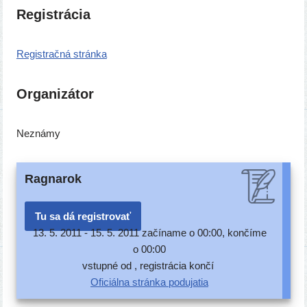
Registrácia
Registračná strán­ka
Organizátor
Neznámy
Ragnarok
Tu sa dá registrovať
13. 5. 2011 -
15. 5. 2011 začí­na­me o 00:00, kon­čí­me
o 00:00
vstup­né od , regis­trá­cia končí
Oficiálna strán­ka podujatia