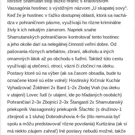
ľov­stve Shamutan sto­jí blíz­ko hra­níc s krá­ľov­stvom
Vassagónia hos­ti­nec s výstiž­ným náz­vom „U ska­pa­tej sovy“.
Keď že je hos­ti­nec v ťaž­ko dostup­nej oblas­ti, kto­rá sa nachá­
dza v pohra­nič­nom pás­me, využí­va­jú ho rôz­ne kri­mi­nál­ne
živ­ly k ich neka­lým záme­rom. Napriek sna­he
Shamutanských pohra­ni­čia­rov kon­tro­lo­vať ten­to hos­ti­nec
a jeho oko­lie darí sa nele­gál­nej čin­nos­ti veľ­mi dob­re. Od
pašo­va­nia rôz­nych arte­fak­tov, zbra­ní, alko­ho­lu a iných
omam­ných látok až po obcho­du s ľuď­mi. Taktiež túto ces­tu
využí­va­jú aj ute­čen­ci, otro­ci, väz­ni či zlo­čin­ci na úte­ku.
Postavy kto­ré sú na výber (ak sa časom obsa­dia, bude tu
ozna­če­ne kto­ré sú ešte vol­né): Hostinský Krčmár Kuchár
Vyhadzovač Žoldnieri 2x Bard 1–2x Zlodej Vrah (na úte­ku
v uta­je­ní) Lovec ľudí (v uta­je­ní, ide po hľa­da­ných oso­bách)
Pohraničiari 2–3x Zbojníci 2–3x Štangasti 2x Shamutanský
prie­kup­ník Vassagonský prie­kup­ník Šľachtic (s družinov‑1
zbroj­noš a 1 slu­ha) Dobrodruhovia 4–5x (títo nemu­sia byť
spo­lu a môžu pred­sta­vo­vať rôz­ne povo­la­nia) Kurtizána (ak si
má nie­kto záu­jem zahrať) Iné posta­vy nebu­dú mož­né, tak­že