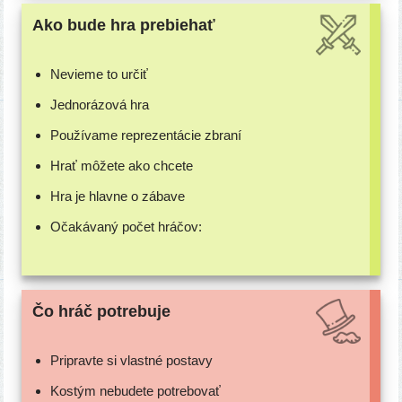
Ako bude hra prebiehať
Nevieme to určiť
Jednorázová hra
Používame repre­zen­tá­cie zbraní
Hrať môže­te ako chcete
Hra je hlav­ne o zábave
Očakávaný počet hráčov:
Čo hráč potrebuje
Pripravte si vlast­né postavy
Kostým nebu­de­te potrebovať