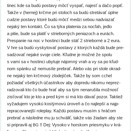
ti­nec kde sa budú posta­vy môcť vyspať, najesť a dačo popiť.
Takže v (her­nej) krč­me pri sto­loch sa budú stre­tá­vať úpl­ne
cudzie posta­vy kto­ré budú môcť medzi sebou nad­via­zať
neja­ký ten kon­takt. Čo sa týka pla­te­nia za noc­ľah, jed­lo
a pitie, bude sa pla­tiť v strie­bor­ných penia­zoch a eurách.
Prespanie na noc v hos­tin­ci bude stáť 2 strie­bor­né a 2 eura.
V hre sa budú vysky­to­vať posta­vy z kto­rých kaž­dá bude pre­
sa­dzo­vať neja­ké svo­je cie­le. Kľudne je mož­né že spo­lu
s vami sa v hos­tin­ci uby­tu­je nájom­ný vrah a vy sa po kľud­
nom spán­ku už nemu­sí­te pre­brať. Alebo vás pri sto­le okrad­
ne neja­ký ten krč­mo­vý zlo­de­jí­ček. Takže by som cchel
požia­dať všet­kých účast­ní­kov aby dopre­du niko­mu neprez­
ra­dzo­va­li kto čo bude hrať aby sa tým nena­ru­ši­la mož­nosť
zis­ťo­vať kto je kto a pred kým si má kto dávať pozor. Taktiež
vyža­du­jem vyso­kú kos­tý­mo­vú úro­veň a čo naj­lep­ší a najp­
rep­ra­co­va­nej­ší rolep­lay. Každú posta­vu musím s hrá­čom
pre­brať a násled­ne mu ju schvá­liť, tak­že vás žia­dam aby ste
si pri­pra­vi­li aj
!! Dej: Vysoko v hor­skom pries­my­ku v krá­
BG