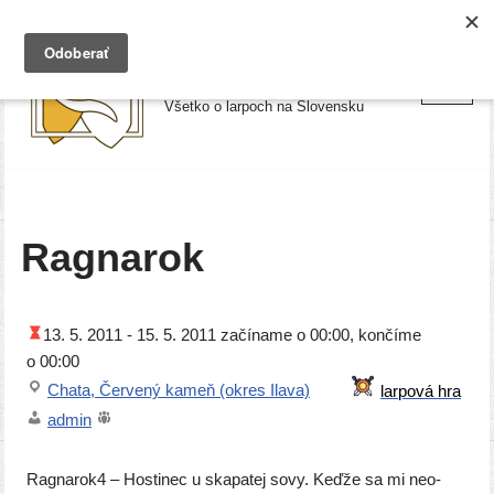
Preskočiť
Larpy.sk
na
Všetko o larpoch na Slovensku
obsah
Ragnarok
13. 5. 2011 -
15. 5. 2011
začí­na­me o 00:00, kon­čí­me
o 00:00
Chata, Červený kameň (okres Ilava)
admin
Ragnarok4 – Hostinec u ska­pa­tej sovy. Keďže sa mi neo­