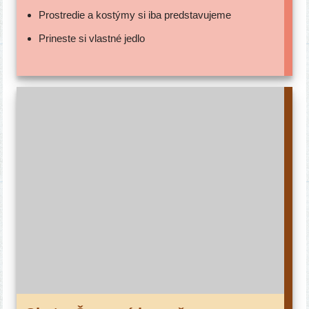
Prostredie a kos­tý­my si iba predstavujeme
Prineste si vlast­né jedlo