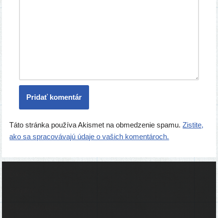
Táto stránka používa Akismet na obmedzenie spamu.
Zistite,
ako sa spracovávajú údaje o vašich komentároch.
Ľudia
Skupiny
Pridať podujatie