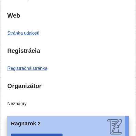
Web
Stránka uda­los­ti
Registrácia
Registračná strán­ka
Organizátor
Neznámy
Ragnarok 2