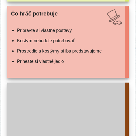
Čo hráč potrebuje
Pripravte si vlast­né postavy
Kostým nebu­de­te potrebovať
Prostredie a kos­tý­my si iba predstavujeme
Prineste si vlast­né jedlo