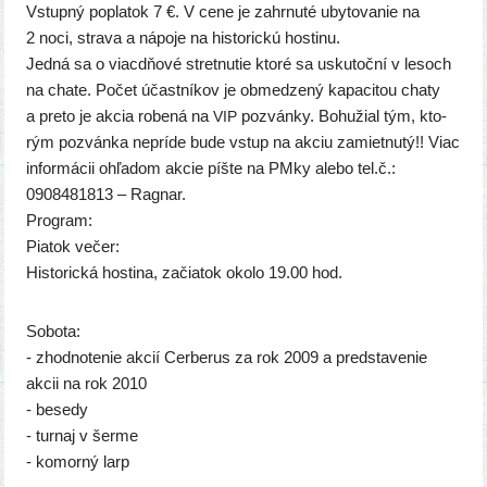
Vstupný popla­tok 7 €. V cene je zahr­nu­té uby­to­va­nie na
2 noci, stra­va a nápo­je na his­to­ric­kú hos­ti­nu.
Jedná sa o viac­dňo­vé stret­nu­tie kto­ré sa usku­toč­ní v lesoch
na cha­te. Počet účast­ní­kov je obme­dze­ný kapa­ci­tou cha­ty
a pre­to je akcia robe­ná na
pozván­ky. Bohužial tým, kto­
VIP
rým pozván­ka neprí­de bude vstup na akciu zamiet­nu­tý!! Viac
infor­má­cii ohľa­dom akcie píš­te na PMky ale­bo tel.č.:
0908481813 – Ragnar.
Program:
Piatok večer:
Historická hos­ti­na, začia­tok oko­lo 19.00 hod.
Sobota:
- zhod­no­te­nie akcií Cerberus za rok 2009 a pred­sta­ve­nie
akcii na rok 2010
- bese­dy
- tur­naj v šer­me
- komor­ný larp