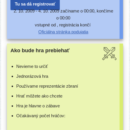
Tu sa dá registrovať
2. 10. 2009 -
4. 10. 2009 začí­na­me o 00:00, kon­čí­me
o 00:00
vstup­né od , regis­trá­cia končí
Oficiálna strán­ka podujatia
Ako bude hra prebiehať
Nevieme to určiť
Jednorázová hra
Používame repre­zen­tá­cie zbraní
Hrať môže­te ako chcete
Hra je hlav­ne o zábave
Očakávaný počet hráčov: