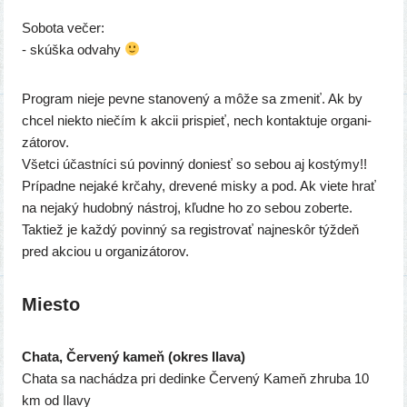
Sobota večer:
- skúš­ka odvahy
Program nie­je pev­ne sta­no­ve­ný a môže sa zme­niť. Ak by
chcel nie­kto nie­čím k akcii pris­pieť, nech kon­tak­tu­je orga­ni­
zá­to­rov.
Všetci účast­ní­ci sú povin­ný doniesť so sebou aj kos­tý­my!!
Prípadne neja­ké krča­hy, dre­ve­né mis­ky a pod. Ak vie­te hrať
na neja­ký hudob­ný nástroj, kľud­ne ho zo sebou zober­te.
Taktiež je kaž­dý povin­ný sa regis­tro­vať naj­ne­skôr týž­deň
pred akci­ou u organizátorov.
Miesto
Chata, Červený kameň (okres Ilava)
Chata sa nachá­dza pri dedin­ke Červený Kameň zhru­ba 10
km od Ilavy