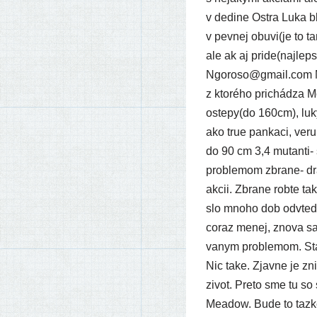
v dedi­ne Ostra Luka bl
v pev­nej obuvi(je to 
ale ak aj pride(najlep
Ngoroso@gmail.com Mail
z kto­ré­ho pri­chá­dza 
ostepy(do 160cm), luky-
ako true pan­ka­ci, veru
do 90 cm 3,4 mutan­ti- s
prob­le­mom zbra­ne- dr
akcii. Zbrane rob­te tak
slo mno­ho dob odvte­dy
coraz menej, zno­va sa 
va­nym prob­le­mom. Star
Nic take. Zjavne je zni­
zivot. Preto sme tu so s
Meadow. Bude to taz­k