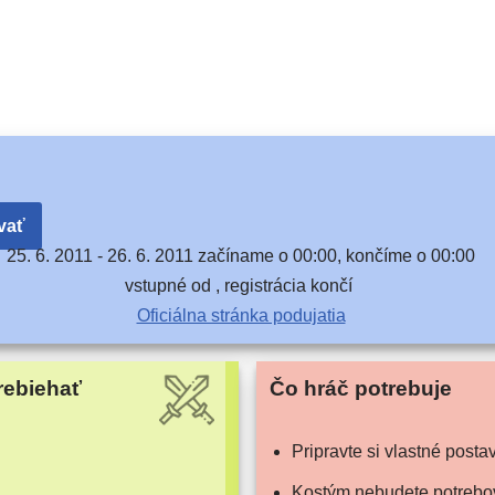
vať
25. 6. 2011 -
26. 6. 2011 začí­na­me o 00:00, kon­čí­me o 00:00
vstup­né od , regis­trá­cia končí
Oficiálna strán­ka podujatia
rebiehať
Čo hráč potrebuje
Pripravte si vlast­né posta
Kostým nebu­de­te potrebo