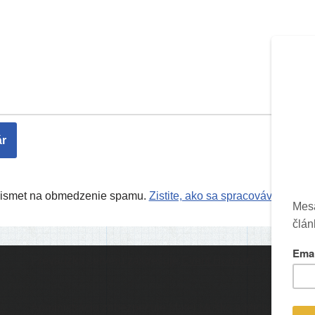
Akismet na obmedzenie spamu.
Zistite, ako sa spracovávajú úda
Prevádzku serveru zastrešuje
Event Horizon
, o.z.
Ic
Administráciu zabezpečuje
Matej Moško
a Michal