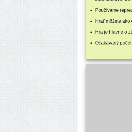
Používame repre­ze
Hrať môže­te ako 
Hra je hlav­ne o 
Očakávaný počet