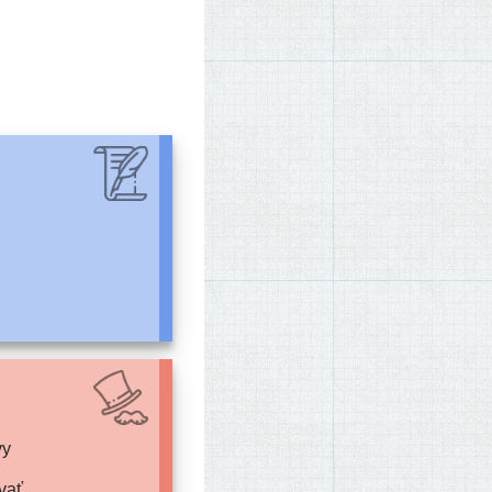
vy
vať