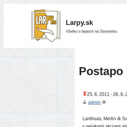
Preskočiť
Larpy.sk
na
Všetko o larpoch na Slovensku
obsah
Postapo
25. 6. 2011 -
26. 6. 
admin
&
Lanthuas, Merlin
Sa
s neja­ky­mi akci­ami a