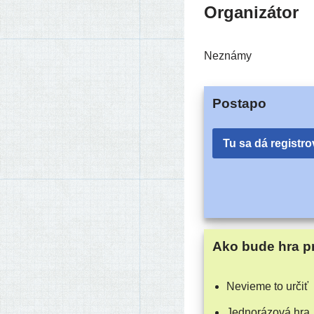
Organizátor
Neznámy
Postapo
Tu sa dá registro
Ako bude hra p
Nevieme to určiť
Jednorázová hra