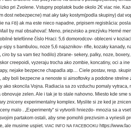
iz­ko pri Zvolene. Vstupny popla­tok bude oko­lo 2€ viac nie. Kazdy
tam dost nebez­pec­ne) mat aky taky kostym(podla sku­pi­ny) dat vo
sie na
) ak ma este nie­co napad­ne, pri­pi­sem regis­trá­cia: posla
FB
 by mal obsa­ho­vať: Meno, priez­vis­ko a pre­zýv­ku Herné men
Mobilné tele­fón­ne čís­lo Hraci: 5,6 domo­rod­cov- oble­ce­ni v kozia
sipy s bam­bu­lou, noze 5,6 najaz­ni­kov- rif­le, koza­ky kana­dy, 
, ciro by sa vam tiez hodi­lo) zbra­ne- seke­ry, pal­ky, noze, boxe­ry,
kor cre­e­po­idi, vyze­ra­ju tro­cha ako zom­bie, kon­ca­ti­ny, oci a i
a­py, neja­ke bez­pec­ne cha­pad­la atp… Ciele postav, resp. sku­p
, aby boli bez­pec­ne a nenos­te si air­sof­tov­ky a podob­ne strel­ne
 ako skon­ci­la Vojna. Radiacia sa zo vzdu­chu poma­ly vytra­ca, mu
obno­vu­je zelen. Ale i tak je to sta­le nahov­no. Miesto kde sme sa 
y zni­ce­ny expe­ri­men­tal­ny kom­plex. Myslite si ze ked je zni­ce
ce­ny malo . „Experimenty“ si vytvo­ri­li hniez­do- mno­zia sa a vset­
vo­jim par­ta­kom osta­li, aby sme pomoh­li pre­ziv­sim a vyrie­si­li 
e, ale musi­me uspiet.
https://​www​.face​b
VIAC
INFO
NA
FACEBOOKU