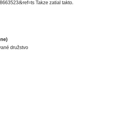
&
​8​6​6​3​5​2​3​
​r​e​f​=ts Takze zatial takto.
ene)
vané družstvo