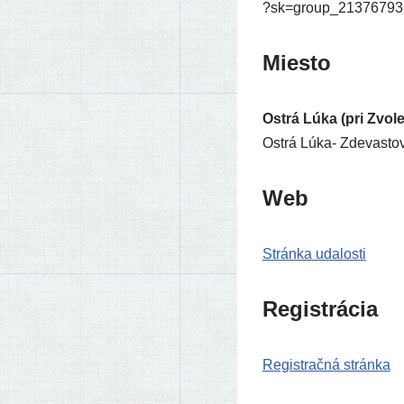
?​s​k​=​g​r​o​u​p​_​2​1​3​7​6​7​9​3
Miesto
Ostrá Lúka (pri Zvol
Ostrá Lúka- Zdevasto
Web
Stránka uda­los­ti
Registrácia
Registračná strán­ka