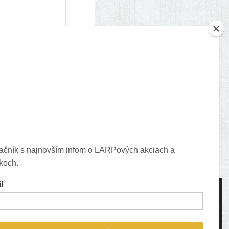
je o vašich komentároch.
ons created by Freepik - Flaticon