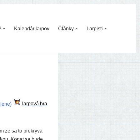
?
Kalendár larpov
Články
Larpisti
olene)
ze sa to pre­kry­va
ti­kou. Konat sa bude