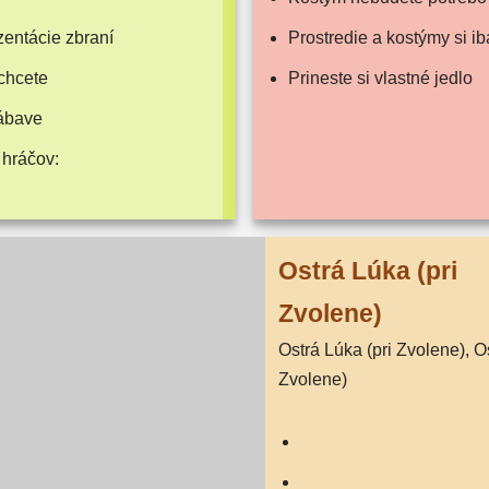
n­tá­cie zbraní
Prostredie a kos­tý­my si 
chcete
Prineste si vlast­né jedlo
zábave
 hráčov:
Ostrá Lúka (pri
Zvolene)
Ostrá Lúka (pri Zvolene), Ostrá Lúka (pri
Zvolene)