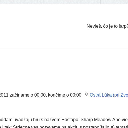
Nevieš, čo je to larp
2011
začí­na­me o 00:00, kon­čí­me o 00:00
Ostrá Lúka (pri Zv
ddam uva­dza­ju hru s nazvom Postapo: Sharp Meadow Ano viem 
le i tak: Srdecne vas pozy­va­me na akciu s postapo(fallout) tema­