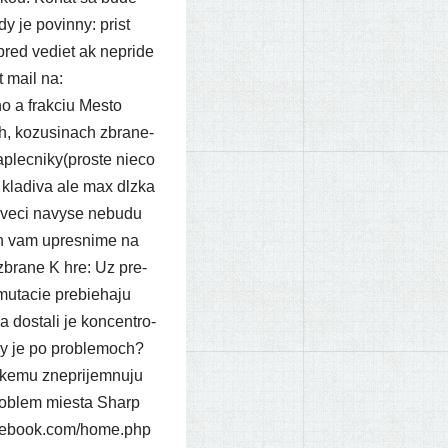
 je povin­ny: pri­st
pred vediet ak nepri­de
t mail na:
o a frak­ciu Mesto
ch, kozu­si­nach zbra­ne-
naplecniky(proste nie­co
 kla­di­va ale max dlz­ka
ne veci navy­se nebu­du
in vam upres­ni­me na
 zbra­ne K hre: Uz pre­
ta­cie pre­bie­ha­ju
dosta­li je kon­cen­tro­
­ny je po prob­le­moch?
ke­mu znep­ri­jem­nu­ju
prob­lem mies­ta Sharp
o​ok​.com/​h​o​m​e​.​p​h​p​