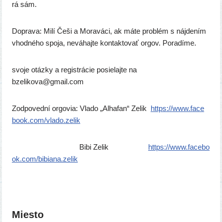
rá sám.
Doprava: Milí Češi a Moraváci, ak máte prob­lém s náj­de­ním
vhod­né­ho spo­ja, nevá­haj­te kon­tak­to­vať orgov. Poradíme.
svo­je otáz­ky a regis­trá­cie posie­laj­te na
bzelikova@gmail.com
Zodpovední orgo­via: Vlado „Alhafan“ Zelik
https://​www​.face​
bo​ok​.com/​v​l​a​d​o​.​z​e​lik
Bibi Zelik
https://​www​.face​bo​
ok​.com/​b​i​b​i​a​n​a​.​z​e​lik
Miesto