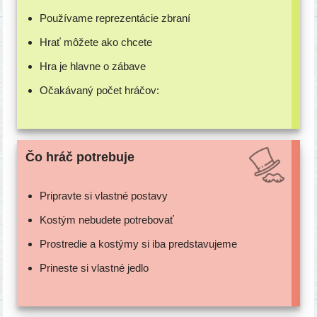
Používame repre­zen­tá­cie zbraní
Hrať môže­te ako chcete
Hra je hlav­ne o zábave
Očakávaný počet hráčov:
Čo hráč potrebuje
Pripravte si vlast­né postavy
Kostým nebu­de­te potrebovať
Prostredie a kos­tý­my si iba predstavujeme
Prineste si vlast­né jedlo