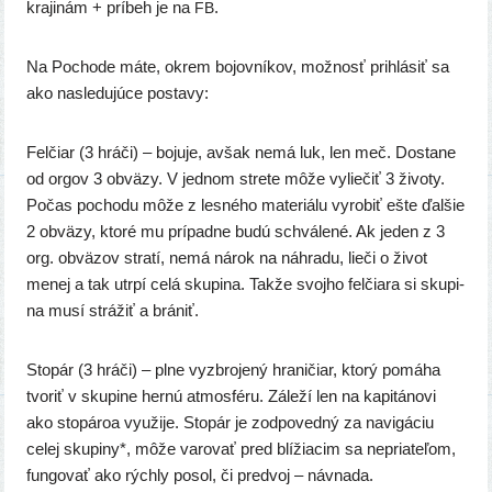
kra­ji­nám + prí­beh je na
.
FB
Na Pochode máte, okrem bojov­ní­kov, mož­nosť pri­hlá­siť sa
ako nasle­du­jú­ce postavy:
Felčiar (3 hrá­či) – boju­je, avšak nemá luk, len meč. Dostane
od orgov 3 obvä­zy. V jed­nom stre­te môže vylie­čiť 3 živo­ty.
Počas pocho­du môže z les­né­ho mate­riá­lu vyro­biť ešte ďal­šie
2 obvä­zy, kto­ré mu prí­pad­ne budú schvá­le­né. Ak jeden z 3
org. obvä­zov stra­tí, nemá nárok na náh­ra­du, lie­či o život
menej a tak utr­pí celá sku­pi­na. Takže svoj­ho fel­čia­ra si sku­pi­
na musí strá­žiť a brániť.
Stopár (3 hrá­či) – plne vyzb­ro­je­ný hra­ni­čiar, kto­rý pomá­ha
tvo­riť v sku­pi­ne her­nú atmo­sfé­ru. Záleží len na kapi­tá­no­vi
ako sto­pá­roa využi­je. Stopár je zod­po­ved­ný za navi­gá­ciu
celej sku­pi­ny*, môže varo­vať pred blí­žia­cim sa nepria­te­ľom,
fun­go­vať ako rých­ly posol, či pre­d­voj – návnada.