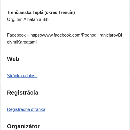
Trenčianska Teplá (okres Trenčín)
Org. tím Alhafan a Bibi
Facebook – https://​www​.face​bo​ok​.com/​P​o​c​h​o​d​H​r​a​n​i​c​i​a​r​o​v​B​i​
e​l​y​m​i​K​a​r​p​a​t​ami
Web
Stránka uda­los­ti
Registrácia
Registračná strán­ka
Organizátor