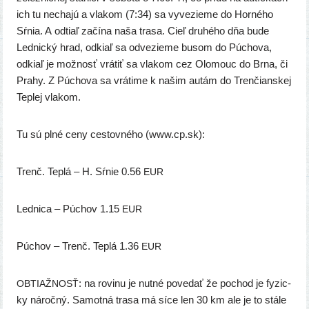
ich tu necha­jú a vla­kom (7:34) sa vyve­zie­me do Horného
Sŕnia. A odtiaľ začí­na naša tra­sa. Cieľ dru­hé­ho dňa bude
Lednický hrad, odkiaľ sa odve­zie­me busom do Púchova,
odkiaľ je mož­nosť vrá­tiť sa vla­kom cez Olomouc do Brna, či
Prahy. Z Púchova sa vrá­ti­me k našim autám do Trenčianskej
Teplej vlakom.
Tu sú plné ceny ces­tov­né­ho (www​.cp​.sk):
Trenč. Teplá – H. Sŕnie 0.56
EUR
Lednica – Púchov 1.15
EUR
Púchov – Trenč. Teplá 1.36
EUR
: na rovi­nu je nut­né pove­dať že pochod je fyzic­
OBTIAŽNOSŤ
ky nároč­ný. Samotná tra­sa má síce len 30 km ale je to stá­le