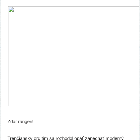
Zdar ran­ge­ri!
Trenčiansky org tím sa roz­ho­dol opäť zane­chať moder­ný