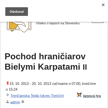
Preskočiť
Larpy.sk
na
Všetko o larpoch na Slovensku
obsah
Pochod hraničiarov
Bielymi Karpatami
II
19. 10. 2013 -
20. 10. 2013
začí­na­me o 07:00, kon­čí­me
o 15:24
Trenčianska Teplá (okres Trenčín)
admin