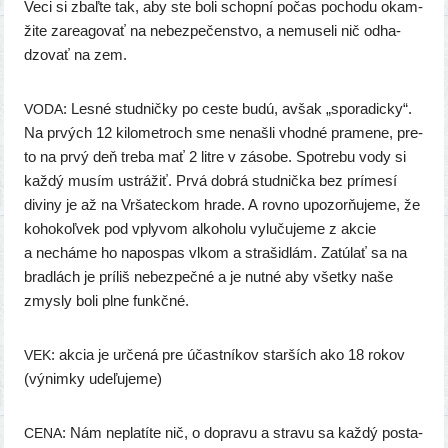
Veci si zbaľ­te tak, aby ste boli schop­ní počas pocho­du okam­
ži­te zare­a­go­vať na nebez­pe­čen­stvo, a nemu­se­li nič odha­
dzo­vať na zem.
: Lesné stud­nič­ky po ces­te budú, avšak „spo­ra­dic­ky“.
VODA
Na prvých 12 kilo­met­roch sme nenaš­li vhod­né pra­me­ne, pre­
to na prvý deň tre­ba mať 2 lit­re v záso­be. Spotrebu vody si
kaž­dý musím ustrá­žiť. Prvá dob­rá stud­nič­ka bez prí­me­sí
divi­ny je až na Vršateckom hra­de. A rov­no upo­zor­ňu­je­me, že
koho­koľ­vek pod vply­vom alko­ho­lu vylu­ču­je­me z akcie
a nechá­me ho napos­pas vlkom a stra­šid­lám. Zatúlať sa na
brad­lách je prí­liš nebez­peč­né a je nut­né aby všet­ky naše
zmys­ly boli plne funkčné.
: akcia je urče­ná pre účast­ní­kov star­ších ako 18 rokov
VEK
(výnim­ky udeľujeme)
: Nám nepla­tí­te nič, o dopra­vu a stra­vu sa kaž­dý posta­
CENA