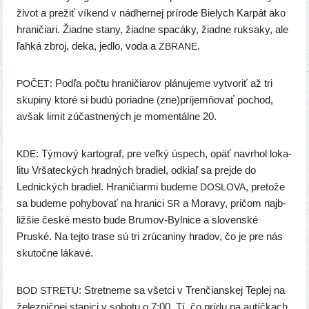
život a pre­žiť víkend v nád­her­nej prí­ro­de Bielych Karpát ako
hra­ni­čia­ri. Žiadne sta­ny, žiad­ne spa­cá­ky, žiad­ne ruk­sa­ky, ale
ľah­ká zbroj, deka, jed­lo, voda a
.
ZBRANE
: Podľa počtu hra­ni­čia­rov plá­nu­je­me vytvo­riť až tri
POČET
sku­pi­ny kto­ré si budú poriad­ne (zne)príjemňovať pochod,
avšak limit zúčast­ne­ných je momen­tál­ne 20.
: Týmový kar­to­graf, pre veľ­ký úspech, opäť navrhol loka­
KDE
li­tu Vršateckých hrad­ných bra­diel, odkiaľ sa prej­de do
Lednických bra­diel. Hraničiarmi bude­me
, pre­to­že
DOSLOVA
sa bude­me pohy­bo­vať na hra­ni­ci
a Moravy, pri­čom najb­
SR
liž­šie čes­ké mes­to bude Brumov-Bylnice a slo­ven­ské
Pruské. Na tej­to tra­se sú tri zrú­ca­ni­ny hra­dov, čo je pre nás
sku­toč­ne lákavé.
: Stretneme sa všet­ci v Trenčianskej Teplej na
BOD
STRETU
želez­nič­nej sta­ni­ci v sobo­tu o 7:00. Tí, čo prí­du na autíč­kach