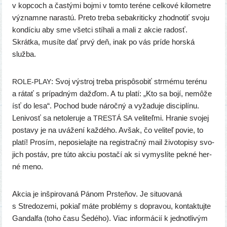
v kop­coch a čas­tý­mi boj­mi v tom­to teré­ne cel­ko­vé kilo­met­re
význam­ne naras­tú. Preto tre­ba seba­kri­tic­ky zhod­no­tiť svo­ju
kon­dí­ciu aby sme všet­ci stí­ha­li a mali z akcie radosť.
Skrátka, musí­te dať prvý deň, inak po vás prí­de hor­ská
služba.
: Svoj výstroj tre­ba pris­pô­so­biť str­mé­mu teré­nu
ROLE-PLAY
a rátať s prí­pad­ným daž­ďom. A tu pla­tí: „Kto sa bojí, nemô­že
ísť do lesa“. Pochod bude nároč­ný a vyža­du­je dis­cip­lí­nu.
Lenivosť sa neto­le­ru­je a
veli­teľ­mi. Hranie svo­jej
TRESTÁ
SA
posta­vy je na uvá­že­ní kaž­dé­ho. Avšak, čo veli­teľ povie, to
pla­tí! Prosím, nepo­sie­laj­te na regis­trač­ný mail živo­to­pi­sy svo­
jich postáv, pre túto akciu posta­čí ak si vymys­lí­te pek­né her­
né meno.
Akcia je inšpi­ro­va­ná Pánom Prsteňov. Je situ­ova­ná
s Stredozemi, pokiaľ máte prob­lé­my s dopra­vou, kon­tak­tuj­te
Gandalfa (toho času Šedého). Viac infor­má­cií k jed­not­li­vým