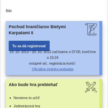
Bibi
Pochod hraničiarov Bielymi
Karpatami
II
Tu sa dá registrovať
19. 10. 2013 -
20. 10. 2013 začí­na­me o 07:00, kon­čí­me
o 15:24
vstup­né od , regis­trá­cia končí
Oficiálna strán­ka podujatia
Ako bude hra prebiehať
Nevieme to určiť
Jednorázová hra