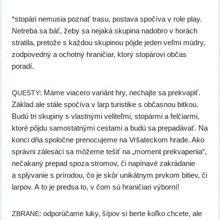
*sto­pá­ri nemu­sia poznať tra­su, posta­va spo­čí­va v role play.
Netreba sa báť, žeby sa neja­ká sku­pi­na nadob­ro v horách
stra­ti­la, pre­to­že s kaž­dou sku­pi­nou pôj­de jeden veľ­mi múd­ry,
zod­po­ved­ný a ochot­ný hra­ni­čiar, kto­rý sto­pá­ro­vi občas
poradí.
: Máme via­ce­ro variánt hry, nechaj­te sa prek­va­piť.
QUESTY
Základ ale stá­le spo­čí­va v larp turis­ti­ke s občas­nou bit­kou.
Budú tri sku­pi­ny s vlast­ný­mi veli­teľ­mi, sto­pár­mi a fel­čiar­mi,
kto­ré pôj­du samos­tat­ný­mi ces­ta­mi a budú sa pre­pa­dá­vať. Na
kon­ci dňa spo­loč­ne pre­no­cu­je­me na Vršateckom hra­de. Ako
správ­ni zále­sá­ci sa môže­me tešiť na „moment prek­va­pe­nia“,
neča­ka­ný pre­pad spo­za stro­mov, či napí­na­vé zakrá­da­nie
a splý­va­nie s prí­ro­dou, čo je skôr uni­kát­nym prv­kom bitiev, či
lar­pov. A to je pred­sa to, v čom sú hra­ni­čia­ri výborní!
: odpo­rú­ča­me luky, šípov si ber­te koľ­ko chce­te, ale
ZBRANE