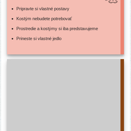
Pripravte si vlast­né postavy
Kostým nebu­de­te potrebovať
Prostredie a kos­tý­my si iba predstavujeme
Prineste si vlast­né jedlo