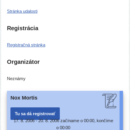
Stránka uda­los­ti
Registrácia
Registračná strán­ka
Organizátor
Neznámy
Nox Mortis
Tu sa dá registrovať
17. 8. 2006 -
20. 8. 2006 začí­na­me o 00:00, kon­čí­me
o 00:00