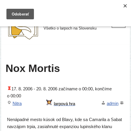
Preskočiť
Larpy.sk
na
Všetko o larpoch na Slovensku
obsah
Nox Mortis
17. 8. 2006 -
20. 8. 2006
začí­na­me o 00:00, kon­čí­me
o 00:00
Nitra
admin
Nenápadné mes­to kúsok od Blavy, kde sa Camarila a Sabat
navzá­jom trpia, zasia­hnu­té expan­zi­ou lupin­ské­ho kla­nu