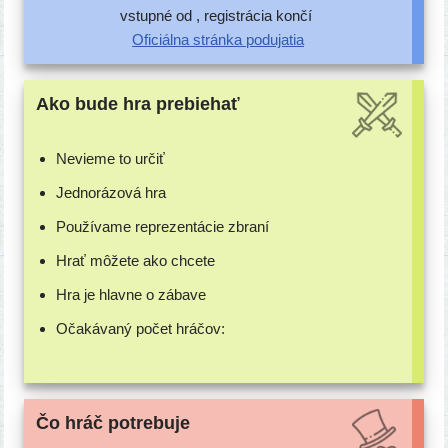
vstup­né od , regis­trá­cia končí
Oficiálna strán­ka podujatia
Ako bude hra prebiehať
Nevieme to určiť
Jednorázová hra
Používame repre­zen­tá­cie zbraní
Hrať môže­te ako chcete
Hra je hlav­ne o zábave
Očakávaný počet hráčov:
Čo hráč potrebuje