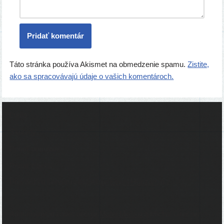
Táto stránka používa Akismet na obmedzenie spamu.
Zistite,
ako sa spracovávajú údaje o vašich komentároch.
Ľudia
Skupiny
Pridať podujatie
Pridať článok
Prevádzku serveru zastrešuje
Event Horizon
, o.z.
Administráciu zabezpečuje
Matej Moško
a Michal Grečner.