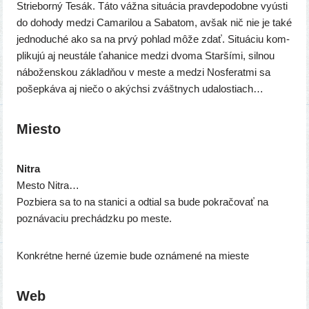
Strieborný Tesák. Táto váž­na situ­ácia prav­de­po­dob­ne vyús­ti
do doho­dy medzi Camarilou a Sabatom, avšak nič nie je také
jed­no­du­ché ako sa na prvý pohlad môže zdať. Situáciu kom­
pli­ku­jú aj neus­tá­le ťaha­ni­ce medzi dvo­ma Staršími, sil­nou
nábo­žen­skou základ­ňou v mes­te a medzi Nosferatmi sa
pošep­ká­va aj nie­čo o akých­si zvášt­nych udalostiach…
Miesto
Nitra
Mesto Nitra…
Pozbiera sa to na sta­ni­ci a odtial sa bude pokra­čo­vať na
pozná­va­ciu pre­chádz­ku po meste.
Konkrétne her­né úze­mie bude ozná­me­né na mieste
Web