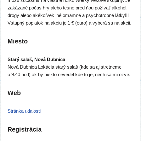
môžu zúčast­niť na vlast­né rizi­ko všet­ky veko­vé sku­pi­ny. Je
zaká­za­né počas hry ale­bo tes­ne pred ňou poží­vať alko­hol,
dro­gy ale­bo aké­koľ­vek iné omam­né a psy­chot­rop­né lát­ky!!!
Vstupný popla­tok na akciu je 1 € (euro) a vybe­rá sa na akcii.
Miesto
Starý salaš, Nová Dubnica
Nová Dubnica Lokácia sta­rý salaš (kde sa aj stret­ne­me
o 9.40 hod) ak by nie­kto neve­del kde to je, nech sa mi ozve.
Web
Stránka uda­los­ti
Registrácia