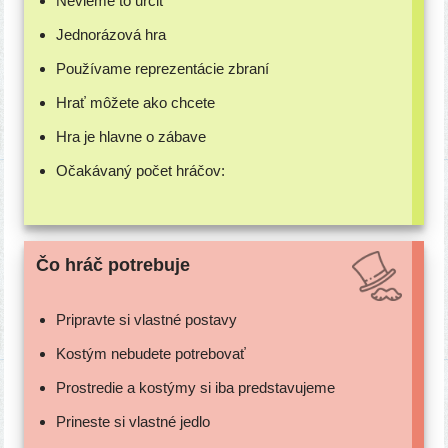
Nevieme to určiť
Jednorázová hra
Používame repre­zen­tá­cie zbraní
Hrať môže­te ako chcete
Hra je hlav­ne o zábave
Očakávaný počet hráčov:
Čo hráč potrebuje
Pripravte si vlast­né postavy
Kostým nebu­de­te potrebovať
Prostredie a kos­tý­my si iba predstavujeme
Prineste si vlast­né jedlo