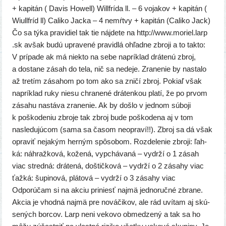
+ kapi­tán ( Davis Howell) Willfrída ll. – 6 voja­kov + kapi­tán (
Wiullfríd ll) Caliko Jacka – 4 nemŕt­vy + kapi­tán (Caliko Jack)
Čo sa týka pra­vi­diel tak tie náj­de­te na http://​www​.moriel​.larp​
.sk avšak budú upra­ve­né pra­vid­lá ohľad­ne zbro­ji a to tak­to:
V prí­pa­de ak má nie­kto na sebe naprí­klad drá­te­nú zbroj,
a dosta­ne zásah do tela, nič sa nede­je. Zranenie by nasta­lo
až tre­tím zása­hom po tom ako sa zni­čí zbroj. Pokiaľ však
naprí­klad ruky nie­su chra­ne­né drá­ten­kou pla­tí, že po prvom
zása­hu nastá­va zra­ne­nie. Ak by doš­lo v jed­nom súbo­ji
k poško­de­niu zbro­je tak zbroj bude poško­de­na aj v tom
nasle­du­jú­com (sama sa časom neop­ra­ví!!). Zbroj sa dá však
opra­viť neja­kým her­ným spô­so­bom. Rozdelenie zbro­ji: ľah­
ká: náh­raž­ko­vá, kože­ná, vypchá­va­ná – vydr­ží o 1 zásah
viac stred­ná: drá­te­ná, doš­tič­ko­vá – vydr­ží o 2 zása­hy viac
ťaž­ká: šupi­no­vá, plá­to­vá – vydr­ží o 3 zása­hy viac
Odporúčam si na akciu pri­niesť naj­mä jed­no­ruč­né zbra­ne.
Akcia je vhod­ná naj­mä pre nová­či­kov, ale rád uví­tam aj skú­
se­ných bor­cov. Larp neni veko­vo obme­dze­ný a tak sa ho