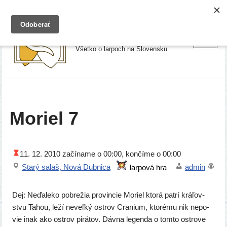
Preskočiť
Larpy.sk
na
Všetko o larpoch na Slovensku
obsah
Moriel 7
11. 12. 2010
začí­na­me o 00:00, kon­čí­me o 00:00
Starý salaš, Nová Dubnica
admin
Dej: Neďaleko pobre­žia pro­vin­cie Moriel kto­rá pat­rí krá­ľov­
stvu Tahou, leží neveľ­ký ostrov Cranium, kto­ré­mu nik nepo­
vie inak ako ostrov pirá­tov. Dávna legen­da o tom­to ostro­ve