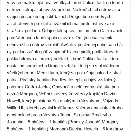
vra­ví že najk­ru­tej­ší pirát všet­kých morí Calico Jack na tom­to
ostro­ve zako­pal obrov­ský poklad. No keď chcel ostrov aj so
svo­jou posád­kou opus­tiť tak ich Drago, boh nemŕt­vych
a zatra­te­ných pre­klial a uväz­nil ich na tom­to ostro­ve ako
stráž­cov pokla­du. Údajne tak spra­vil po tom ako Caliko Jack
poru­šil doho­du kto­rú spo­lu uzav­re­li. Od tých čias sa nik
neod­vá­žil na ostrov vkro­čiť. Avšak v posled­nej dobe sa o báj­
ny poklad zača­li opäť zau­jí­mať hlav­ne pirá­ti, pod­ľa kto­rých
poklad ukrý­va aj moc­ný arte­fakt, zbraň Caliko Jacka, kto­rú
dostal od samot­né­ho Draga a vďa­ka kto­rej sa stal vlád­com
všet­kých morí. Medzi tých, kto­rý sa pokú­ša­jú poklad zís­kať,
pat­ria: Pirátsky kapi­tán Bradley Joseph, údaj­ný vzdia­le­ný
poto­mok Caliko Jacka, Obávaná a neľú­tost­ná pirát­ska prin­
cez­ná Morgana, Veľmi skú­se­ný kor­zár­sky kapi­tán Davis
Howell, kto­rý je pla­te­ný Sakonským krá­ľov­stvom, Vojvoda
Willfríd ll., kto­ré­ho vyslal kráľ Agnus Valeron aby zis­kal dra­ho­
ce­ný poklad pre krá­ľov­stvo Tahou. Skupiny: Bradleyho
Josepha – 5 pirá­tov + 1 kapi­tán (Bradley Joseph) Morgany –
5 pirá­tov + 1 kapi­tán ( Morgana) Davisa Howela – 5 kor­zá­rov