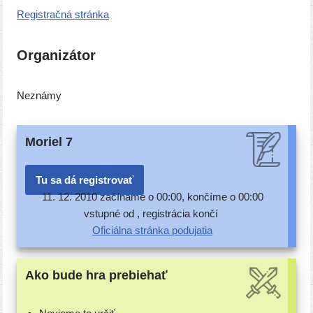
Registračná strán­ka
Organizátor
Neznámy
Moriel 7
Tu sa dá registrovať
11. 12. 2010 začí­na­me o 00:00, kon­čí­me o 00:00
vstup­né od , regis­trá­cia končí
Oficiálna strán­ka podujatia
Ako bude hra prebiehať