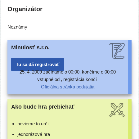
Organizátor
Neznámy
Minulosť s.r.o.
Tu sa dá registrovať
25. 4. 2009 začí­na­me o 00:00, kon­čí­me o 00:00
vstup­né od , regis­trá­cia končí
Oficiálna strán­ka podujatia
Ako bude hra prebiehať
nevie­me to určiť
jed­no­rá­zo­vá hra