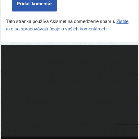
Táto stránka používa Akismet na obmedzenie spamu.
Zistite,
ako sa spracovávajú údaje o vašich komentároch.
Ľudia
Skupiny
Pridať podujatie
Pridať článok
Prevádzku serveru zastrešuje
Event Horizon
, o.z.
Administráciu zabezpečuje
Matej Moško
a Michal Grečner.
Kontakt na administrátorov: admin@larpy.sk
Icons created by Freepik - Flaticon