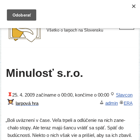
Preskočiť
Larpy.sk
na
Všetko o larpoch na Slovensku
obsah
Minulosť s.r.o.
25. 4. 2009
začí­na­me o 00:00, kon­čí­me o 00:00
Slavcon
admin
ERA
„
Boli uväz­ne­ní v čase. Veľa trpe­li a odlú­če­nie na nich zane­
cha­lo sto­py. Ale teraz majú šan­cu vrá­tiť sa späť. Späť do
budúc­nos­ti. Niekto o nich však vie a pri­šiel, aby sa ich zba­vil.