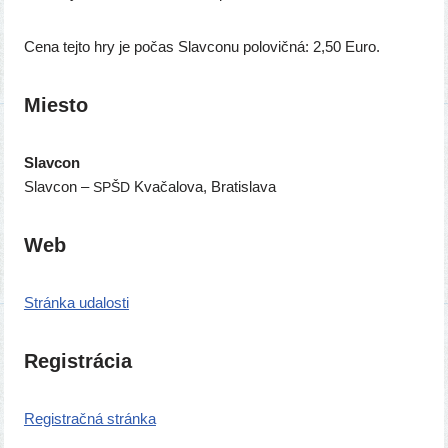
Cena tej­to hry je počas Slavconu polo­vič­ná: 2,50 Euro.
Miesto
Slavcon
Slavcon –
Kvačalova, Bratislava
SPŠD
Web
Stránka uda­los­ti
Registrácia
Registračná strán­ka