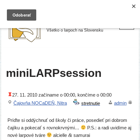
Preskočiť
Larpy.sk
na
Všetko o larpoch na Slovensku
obsah
miniLARPsession
27. 11. 2010
začí­na­me o 00:00, kon­čí­me o 00:00
Čajovňa NOCaDEŇ, Nitra
admin
Príďte si oddých­nuť od ško­ly či prá­ce, pose­dieť pri dob­rom
čají­ku a poke­cať s rov­no­krv­ný­mi…
P.S.: a radi uvi­dí­me aj
&
nové lar­po­vé tvá­re
alciel­le
samurai