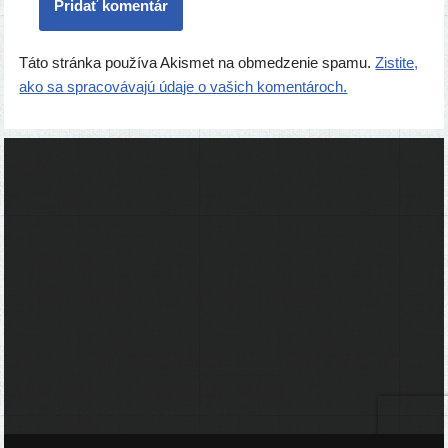
Táto stránka používa Akismet na obmedzenie spamu.
Zistite,
ako sa spracovávajú údaje o vašich komentároch.
Ľudia
Skupiny
Pridať podujatie
Pridať článok
Prevádzku serveru zastrešuje
Event Horizon
, o.z.
Administráciu zabezpečuje
Matej Moško
a Michal Grečner.
Kontakt na administrátorov: admin@larpy.sk
Icons created by Freepik - Flaticon