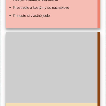
Prostredie a kos­tý­my sú náznakové
Prineste si vlast­né jedlo