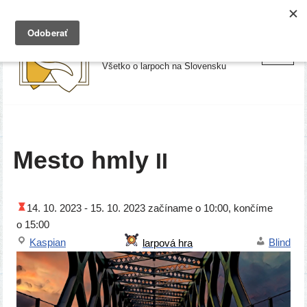
Preskočiť
Larpy.sk
na
Všetko o larpoch na Slovensku
obsah
Mesto hmly
II
14. 10. 2023 -
15. 10. 2023
začí­na­me o 10:00, kon­čí­me
o 15:00
Kaspian
Blind