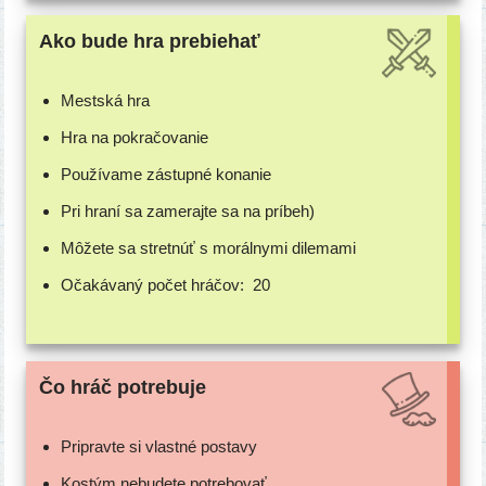
Ako bude hra prebiehať
Mestská hra
Hra na pokračovanie
Používame zástup­né konanie
Pri hra­ní sa zame­raj­te sa na príbeh)
Môžete sa stret­núť s morál­ny­mi dilemami
Očakávaný počet hráčov:
20
Čo hráč potrebuje
Pripravte si vlast­né postavy
Kostým nebu­de­te potrebovať