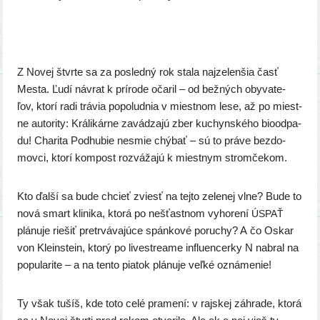
Z Novej štvr­te sa za posled­ný rok sta­la naj­ze­len­šia časť
Mesta. Ľudí návrat k prí­ro­de oča­ril – od bež­ných oby­va­te­
ľov, kto­rí radi trá­via popo­lud­nia v miest­nom lese, až po miest­
ne auto­ri­ty: Králikárne zavá­dza­jú zber kuchyn­ské­ho bio­od­pa­
du! Charita Podhubie nesmie chý­bať – sú to prá­ve bez­do­
mov­ci, kto­rí kom­post roz­vá­ža­jú k miest­nym stromčekom.
Kto ďal­ší sa bude chcieť zviesť na tej­to zele­nej vlne? Bude to
nová smart kli­ni­ka, kto­rá po nešťast­nom vyho­re­ní
ÚSPAŤ
plá­nu­je rie­šiť pre­tr­vá­va­jú­ce spán­ko­vé poru­chy? A čo Oskar
von Kleinstein, kto­rý po lives­tre­a­me influ­en­cer­ky N nabral na
popu­la­ri­te – a na ten­to pia­tok plá­nu­je veľ­ké oznámenie!
Ty však tušíš, kde toto celé pra­me­ní: v raj­skej záh­ra­de, kto­rá