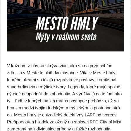
V kaž­dom z nás sa skrý­va viac, ako sa na prvý pohľad
zdá… a v Meste to pla­tí dvoj­ná­sob­ne. Vitaj v Meste hmly,
kto­ré­ho uli­ca­mi sa túla­jú roz­práv­ko­vé posta­vy, komik­so­ví
super­hr­di­no­via a mýtic­ké tvo­ry. Legendy, kto­ré majú spo­loč­
ný cieľ: neupad­núť do zabud­nu­tia. A využí­va­jú na to ľudí ako
ty – ľudí, v kto­rých sa ich mýtus postup­ne pre­bú­dza, až sa
hra­ni­ca medzi tvo­jím ľud­ským a mýtic­kým ja postup­ne strá­
ca. Mesto hmly je epi­zo­dic­ký detek­tív­ny
od tvor­cov
LARP
Prešporských hlia­dok zalo­že­ný na sto­lo­vej
City of Mist
RPG
zame­ra­ný na indi­vi­du­ál­ne prí­be­hy a ťaž­ké rozhodnutia.