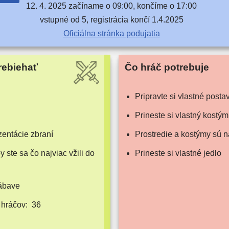
12. 4. 2025 začí­na­me o 09:00, kon­čí­me o 17:00
vstup­né od 5, regis­trá­cia kon­čí 1.4.2025
Oficiálna strán­ka podujatia
rebiehať
Čo hráč potrebuje
Pripravte si vlast­né posta
Prineste si vlast­ný kostým
n­tá­cie zbraní
Prostredie a kos­tý­my sú
y ste sa čo naj­viac vži­li do
Prineste si vlast­né jedlo
zábave
 hráčov:
36