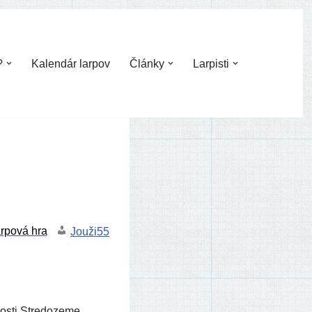
?
Kalendár larpov
Články
Larpisti
Jouži55
nos­ti Stredozeme.