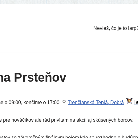
Nevieš, čo je to larp
a Prsteňov
me o 09:00, kon­čí­me o 17:00
Trenčianská Teplá, Dobrá
e pre nová­či­kov ale rád pri­ví­tam na akcii aj skú­se­ných borcov.
es­tov so záve­reč­ným finál­nym bojom kde sa roz­hod­ne o budúc­