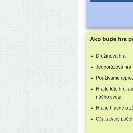
Ako bude hra p
Družinová hra
Jednorázová hra
Používame repre­ze
Hrajte túto hru, ab
náš­ho sveta
Hra je hlav­ne o 
Očakávaný počet