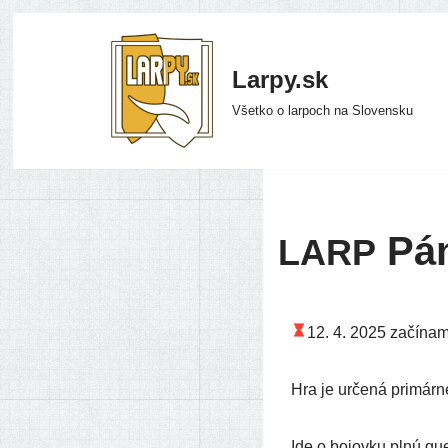
Preskočiť
Larpy.sk
na
Všetko o larpoch na Slovensku
obsah
Pán
LARP
12. 4. 2025
začí­na­
Hra je urče­ná pri­már­n
Ide o bojov­ku plnú qu