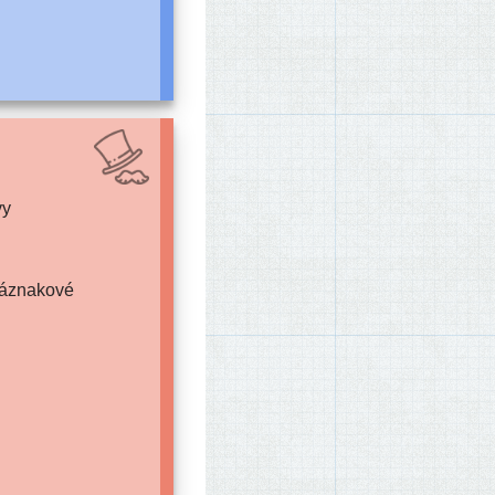
vy
 náznakové