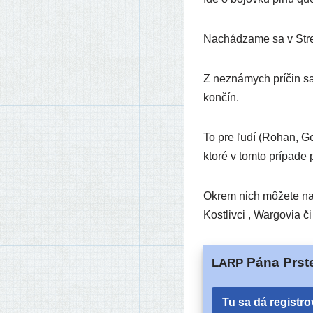
Nachádzame sa v Stredoz
Z nezná­mych prí­čin sa 
končín.
To pre ľudí (Rohan, Gon
kto­ré v tom­to prí­pa­d
Okrem nich môže­te natra
Kostlivci , Wargovia či
Pána Prst
LARP
Tu sa dá registro