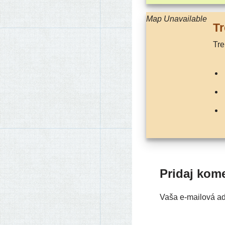
Map Unavailable
Tr
Tr
Pridaj kom
Vaša e-mailová a