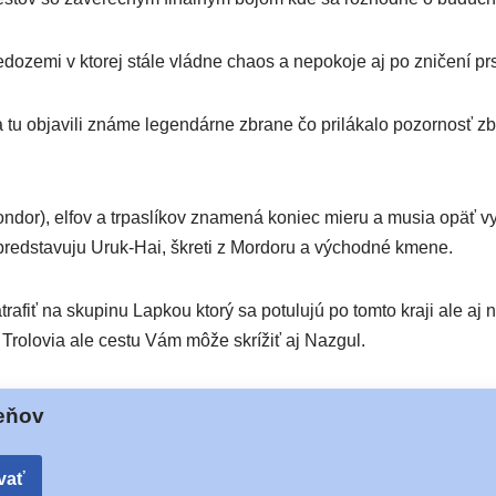
emi v kto­rej stá­le vlád­ne cha­os a nepo­ko­je aj po zni­če­ní prs
tu obja­vi­li zná­me legen­dár­ne zbra­ne čo pri­lá­ka­lo pozor­nosť z
dor), elfov a trpas­lí­kov zna­me­ná koniec mie­ru a musia opäť vyra
e pred­sta­vu­ju Uruk-Hai, škre­ti z Mordoru a východ­né kmene.
­fiť na sku­pi­nu Lapkou kto­rý sa potu­lu­jú po tom­to kra­ji ale aj
 Trolovia ale ces­tu Vám môže skrí­žiť aj Nazgul.
eňov
vať