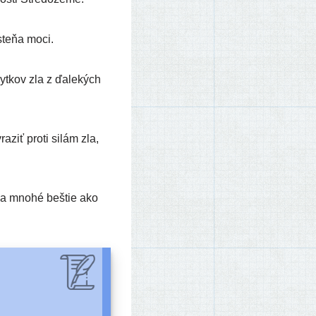
­te­ňa moci.
byt­kov zla z ďale­kých
­ziť pro­ti silám zla,
 na mno­hé beš­tie ako