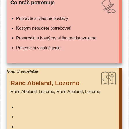
Čo hráč potrebuje
Pripravte si vlast­né postavy
Kostým nebu­de­te potrebovať
Prostredie a kos­tý­my si iba predstavujeme
Prineste si vlast­né jedlo
Map Unavailable
Ranč Abeland, Lozorno
Ranč Abeland, Lozorno, Ranč Abeland, Lozorno