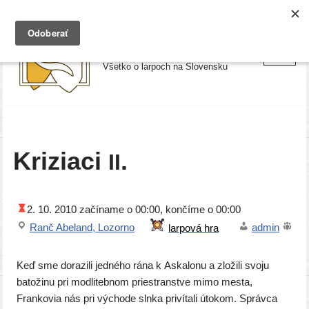
Preskočiť
Larpy.sk
na
Všetko o larpoch na Slovensku
obsah
Kriziaci
.
II
2. 10. 2010
začí­na­me o 00:00, kon­čí­me o 00:00
Ranč Abeland, Lozorno
admin
Keď sme dora­zi­li jed­né­ho rána k Askalonu a zlo­ži­li svo­ju
bato­ži­nu pri mod­li­teb­nom prie­s­trans­tve mimo mes­ta,
Frankovia nás pri výcho­de sln­ka pri­ví­ta­li úto­kom. Správca