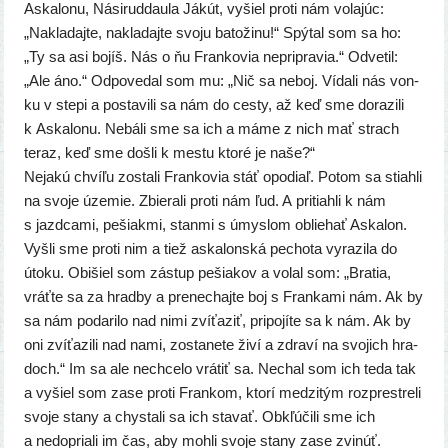
Askalonu, Násiruddaula Jákút, vyšiel pro­ti nám vola­júc:
„Nakladajte, nakla­daj­te svo­ju bato­ži­nu!“ Spýtal som sa ho:
„Ty sa asi bojíš. Nás o ňu Frankovia neprip­ra­via.“ Odvetil:
„Ale áno.“ Odpovedal som mu: „Nič sa neboj. Vídali nás von­
ku v ste­pi a posta­vi­li sa nám do ces­ty, až keď sme dora­zi­li
k Askalonu. Nebáli sme sa ich a máme z nich mať strach
teraz, keď sme doš­li k mes­tu kto­ré je naše?“
Nejakú chví­ľu zosta­li Frankovia stáť opo­diaľ. Potom sa stiah­li
na svo­je úze­mie. Zbierali pro­ti nám ľud. A pri­tiah­li k nám
s jazd­ca­mi, pešiak­mi, stan­mi s úmys­lom oblie­hať Askalon.
Vyšli sme pro­ti nim a tiež aska­lon­ská pecho­ta vyra­zi­la do
úto­ku. Obišiel som zástup pešia­kov a volal som: „Bratia,
vráť­te sa za hrad­by a pre­ne­chaj­te boj s Frankami nám. Ak by
sa nám poda­ri­lo nad nimi zví­ťa­ziť, pri­po­jí­te sa k nám. Ak by
oni zví­ťa­zi­li nad nami, zosta­ne­te živí a zdra­ví na svo­jich hra­
doch.“ Im sa ale nech­ce­lo vrá­tiť sa. Nechal som ich teda tak
a vyšiel som zase pro­ti Frankom, kto­rí medzi­tým rozp­re­stre­li
svo­je sta­ny a chys­ta­li sa ich sta­vať. Obkľúčili sme ich
a nedop­ria­li im čas, aby moh­li svo­je sta­ny zase zvi­núť.