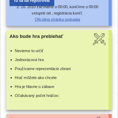
Tu sa dá registrovať
2. 10. 2010 začí­na­me o 00:00, kon­čí­me o 00:00
vstup­né od , regis­trá­cia končí
Oficiálna strán­ka podujatia
Ako bude hra prebiehať
Nevieme to určiť
Jednorázová hra
Používame repre­zen­tá­cie zbraní
Hrať môže­te ako chcete
Hra je hlav­ne o zábave
Očakávaný počet hráčov: