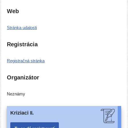
Web
Stránka uda­los­ti
Registrácia
Registračná strán­ka
Organizátor
Neznámy
Kriziaci
.
II