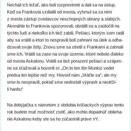
Nechali ich ležať, ako boli rozp­res­tre­té a dali sa na ústup.
Keď sa Frankovia vzdia­li­li od mes­ta, vyhr­nul sa za nimi
z mes­ta zástup zve­dav­cov neschop­ných obra­ny a sla­bých.
Akonáhle to Frankovia spo­zo­ro­va­li, obrá­ti­li sa a zaú­to­či­li na
tých­to ľudí a nie­koľ­ko ich tiež zabi­li. Pešiaci, kto­rým som radil
aby sa vrá­ti­li a kto­rí to nespra­vi­li boli zahna­ní na útek a odha­
dzo­va­li svo­je ští­ty. Znovu sme sa stret­li s Frankami a zahna­li
sme ich. Vrátili sa zase na svo­je úze­mie, kto­ré nebo­lo ďale­ko
od mes­ta Askalonu. Vrátili sa tiež pora­ze­ní pešia­ci a vzá­jom­
ne sa sťa­žo­va­li a hovo­ri­li si: „On to ten Ibn Munkiz vedel
pred­sa len lep­šie než my. Hovoril nám „Vráťte sa“, ale my
sme to nespra­vi­li, pokiaľ sme nedos­ta­li výprask a neu­tŕ­ži­
li hanbu“
Na dobý­jač­ka s náme­tom z obdo­bia kri­žiac­kych výprav ten­to
rok bude­te mať mož­nosť zis­tiť, ako moh­lo dopad­núť oblie­ha­
nie Askalonu keby ste sa ho zúčast­ni­li prá­ve
.
VY