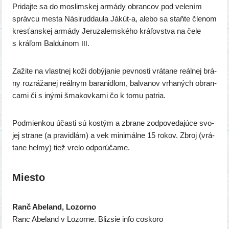
Pridajte sa do mos­lim­skej armá­dy obran­cov pod vele­ním
správ­cu mes­ta Násiruddaula Jákút‑a, ale­bo sa staň­te čle­nom
kres­ťan­skej armá­dy Jeruzalemského krá­ľov­stva na čele
s krá­ľom Balduinom
.
III
Zažite na vlast­nej koži dobý­ja­nie pev­nos­ti vrá­ta­ne reál­nej brá­
ny roz­rá­ža­nej reál­nym bara­nid­lom, bal­va­nov vrha­ných obran­
ca­mi či s iný­mi šma­kov­ka­mi čo k tomu patria.
Podmienkou účas­ti sú kos­tým a zbra­ne zod­po­ve­da­jú­ce svo­
jej stra­ne (a pra­vid­lám) a vek mini­mál­ne 15 rokov. Zbroj (vrá­
ta­ne hel­my) tiež vre­lo odporúčame.
Miesto
Ranč Abeland, Lozorno
Ranc Abeland v Lozorne. Blizsie info coskoro