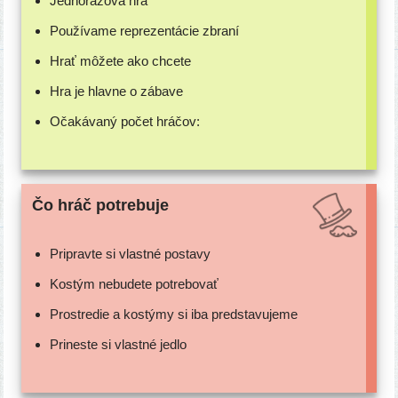
Jednorázová hra
Používame repre­zen­tá­cie zbraní
Hrať môže­te ako chcete
Hra je hlav­ne o zábave
Očakávaný počet hráčov:
Čo hráč potrebuje
Pripravte si vlast­né postavy
Kostým nebu­de­te potrebovať
Prostredie a kos­tý­my si iba predstavujeme
Prineste si vlast­né jedlo