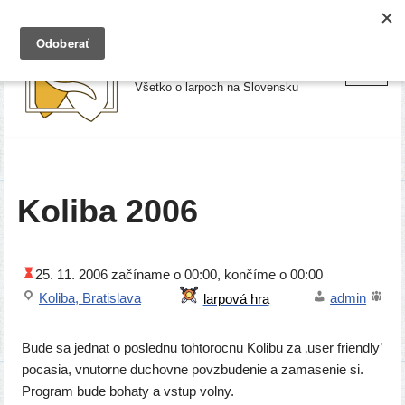
Preskočiť
Larpy.sk
na
Všetko o larpoch na Slovensku
obsah
Koliba 2006
25. 11. 2006
začí­na­me o 00:00, kon­čí­me o 00:00
Koliba, Bratislava
admin
Bude sa jed­nat o posled­nu toh­to­roc­nu Kolibu za ‚user friend­ly’
poca­sia, vnu­tor­ne duchov­ne povzbu­de­nie a zama­se­nie si.
Program bude boha­ty a vstup vol­ny.