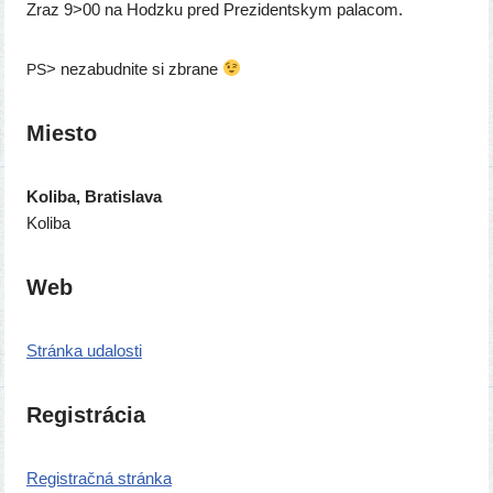
Zraz 9>00 na Hodzku pred Prezidentskym palacom.
> neza­bud­ni­te si zbrane
PS
Miesto
Koliba, Bratislava
Koliba
Web
Stránka uda­los­ti
Registrácia
Registračná strán­ka