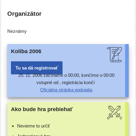
Organizátor
Neznámy
Koliba 2006
Tu sa dá registrovať
25. 11. 2006 začí­na­me o 00:00, kon­čí­me o 00:00
vstup­né od , regis­trá­cia končí
Oficiálna strán­ka podujatia
Ako bude hra prebiehať
Nevieme to určiť