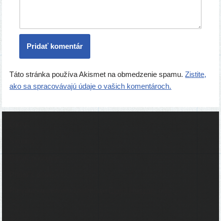
Táto stránka používa Akismet na obmedzenie spamu.
Zistite,
ako sa spracovávajú údaje o vašich komentároch.
Ľudia
Skupiny
Pridať podujatie
Pridať článok
Prevádzku serveru zastrešuje
Event Horizon
, o.z.