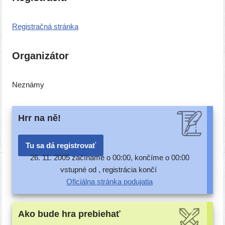
Registračná strán­ka
Organizátor
Neznámy
Hrr na ně!
Tu sa dá registrovať
26. 11. 2005 začí­na­me o 00:00, kon­čí­me o 00:00
vstup­né od , regis­trá­cia končí
Oficiálna strán­ka podujatia
Ako bude hra prebiehať