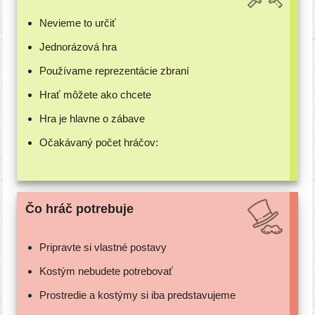
Nevieme to určiť
Jednorázová hra
Používame repre­zen­tá­cie zbraní
Hrať môže­te ako chcete
Hra je hlav­ne o zábave
Očakávaný počet hráčov:
Čo hráč potrebuje
Pripravte si vlast­né postavy
Kostým nebu­de­te potrebovať
Prostredie a kos­tý­my si iba predstavujeme