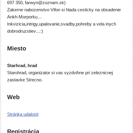
697 350, farwyn@zoznam.sk)
Zakerne nabo­zen­stvo Vifon si hla­da ces­tic­ky na obsa­de­nie
Ankh-Morporku…
Inkvizicia,intrigy,upalovanie,svadby,pohreby a vela inych
dobrodruzstiev…:)
Miesto
Starhrad, hrad
Starohrad, orga­ni­za­tor si vas vyz­dvih­ne pri zelez­nic­nej
zastav­ke Strecno.
Web
Stránka uda­los­ti
Registrácia