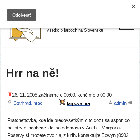
Preskočiť
Larpy.sk
na
Všetko o larpoch na Slovensku
obsah
Hrr na ně!
26. 11. 2005
začí­na­me o 00:00, kon­čí­me o 00:00
Starhrad, hrad
admin
Pratchettovka, kde ide pre­dov­set­kým o to dozit sa aspon do
pol str­v­tej poobe­de. dej sa odo­hra­va v Ankh – Morporku.
Postavy si moze­te zvo­lit aj z knih. kon­tak­tuj­te Eowyn (0902