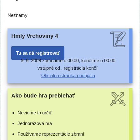
Neznámy
Hmly Vrchoviny 4
Tu sa dá registrovať
9. 5. 2009 začí­na­me o 00:00, kon­čí­me o 00:00
vstup­né od , regis­trá­cia končí
Oficiálna strán­ka podujatia
Ako bude hra prebiehať
Nevieme to určiť
Jednorázová hra
Používame repre­zen­tá­cie zbraní