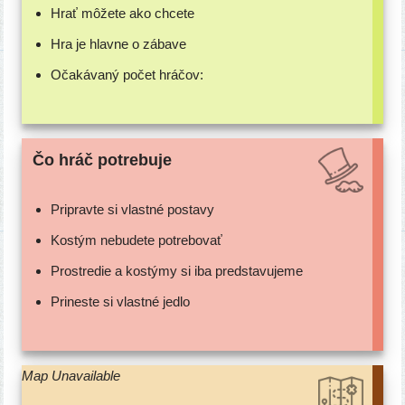
Hrať môže­te ako chcete
Hra je hlav­ne o zábave
Očakávaný počet hráčov:
Čo hráč potrebuje
Pripravte si vlast­né postavy
Kostým nebu­de­te potrebovať
Prostredie a kos­tý­my si iba predstavujeme
Prineste si vlast­né jedlo
Map Unavailable