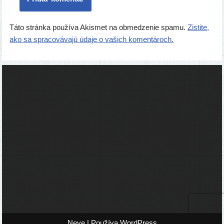
Táto stránka používa Akismet na obmedzenie spamu.
Zistite,
ako sa spracovávajú údaje o vašich komentároch.
Ľudia
Skupiny
Pridať podujatie
Pridať článok
Prevádzku serveru zastrešuje
Event Horizon
, o.z.
Administráciu zabezpečuje
Matej Moško
a Michal Grečner.
Kontakt na administrátorov: admin@larpy.sk
Icons created by Freepik - Flaticon
Neve
| Používa
WordPress