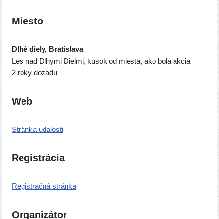
Miesto
Dlhé die­ly, Bratislava
Les nad Dlhymi Dielmi, kusok od mies­ta, ako bola akcia
2 roky dozadu
Web
Stránka uda­los­ti
Registrácia
Registračná strán­ka
Organizátor