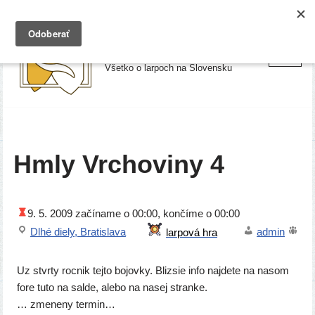
Preskočiť
Larpy.sk
na
Všetko o larpoch na Slovensku
obsah
Hmly Vrchoviny 4
9. 5. 2009
začí­na­me o 00:00, kon­čí­me o 00:00
Dlhé die­ly, Bratislava
admin
Uz stvr­ty roc­nik tej­to bojov­ky. Blizsie info naj­de­te na nasom
fore tuto na sal­de, ale­bo na nasej stran­ke.
… zme­ne­ny termin…