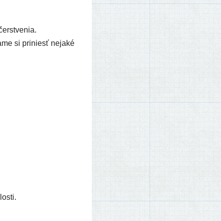
čerstve­nia.
­me si pri­niesť neja­ké
osti.