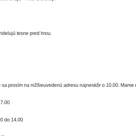
­de­lu­jú tes­ne pred hrou.
 sa pro­sím na niž­šie­uve­de­nú adre­su naj­ne­skôr o 10.00. Mame
17.00
00 do 14.00