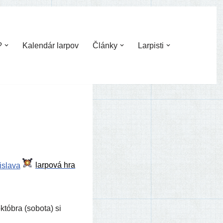
?
Kalendár larpov
Články
Larpisti
islava
tób­ra (sobo­ta) si