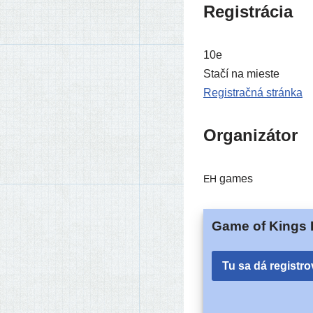
Registrácia
10e
Stačí na mieste
Registračná strán­ka
Organizátor
games
EH
Game of Kings P
Tu sa dá registro