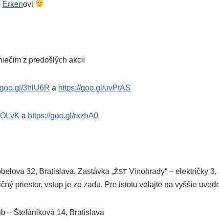
e
Erken
ovi
nie­čim z pre­doš­lých akcii
​goo​.gl/​3​h​l​U6R
a
https://​goo​.gl/​u​v​P​tAS
​7​O​LvK
a
https://​goo​.gl/​r​x​z​hA0
belova 32, Bratislava. Zastávka „
Vinohrady“ – elek­trič­ky 3, 
ŽST
č­ný pries­tor, vstup je zo zadu. Pre isto­tu volaj­te na vyš­šie uve­d
 – Štefániková 14, Bratislava