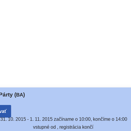
árty (
)
BA
vať
31. 10. 2015 -
1. 11. 2015 začí­na­me o 10:00, kon­čí­me o 14:00
vstup­né od , regis­trá­cia končí