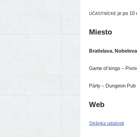
je po 10 
ÚČASTNÍCKE
Miesto
Bratislava, Nobelova
Game of kings – Pivničn
Párty – Dungeon Pub –
Web
Stránka uda­los­ti