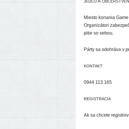
A
JEDLO
OBČERSTVEN
Miesto kona­nia Game of
Organizátori zabez­pe­či
pitie so sebou.
Párty sa odo­hrá­va v pr
KONTAKT
0944 113 165
REGISTRACIA
Ak sa chce­te regis­tr