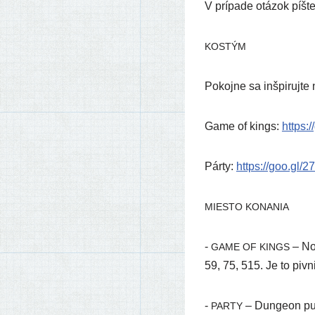
V prí­pa­de otá­zok píš­t
KOSTÝM
Pokojne sa inšpi­ruj­te 
Game of kings:
https://
Párty:
https://​goo​.gl/​2
MIESTO
KONANIA
-
– No
GAME
OF
KINGS
59, 75, 515. Je to piv­ni
-
– Dungeon pub
PARTY