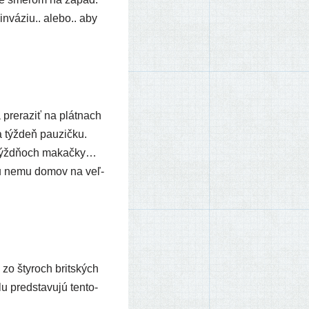
nvá­ziu.. ale­bo.. aby
pre­ra­ziť na plát­nach
 týž­deň pau­zič­ku.
 týžd­ňoch makač­ky…
 ku nemu domov na veľ­
 zo šty­roch brit­ských
pred­sta­vu­jú ten­to­