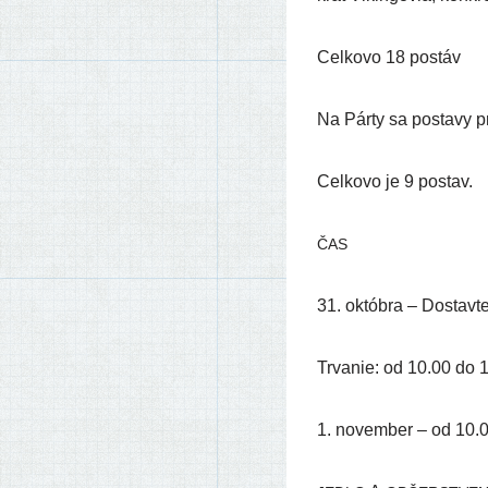
Celkovo 18 postáv
Na Párty sa posta­vy pri
Celkovo je 9 postav.
ČAS
31. októb­ra – Dostavte
Trvanie: od 10.00 do 
1. novem­ber – od 10.