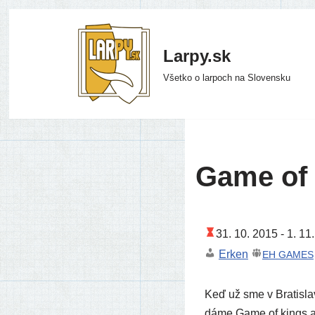
Preskočiť
Larpy.sk
na
Všetko o larpoch na Slovensku
obsah
Game of 
31. 10. 2015 -
1. 11
Erken
EH
GAMES
Keď už sme v Bratislave
dáme Game of kings a n