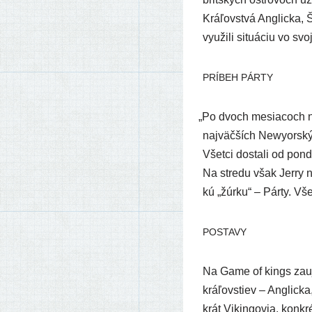
Kráľovstvá Anglicka, Škó
využi­li situ­áciu vo sv
PRÍBEH
PÁRTY
„
Po dvoch mesia­coch nat
naj­väč­ších Newyorských
Všetci dosta­li od po
Na stre­du však Jerry 
kú „žúr­ku“ – Párty. Vše
POSTAVY
Na Game of kings zauj­me
krá­ľovs­tiev – Anglick
krát Vikingovia, kon­kr