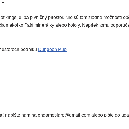
IE
 kings je iba piv­nič­ný pries­tor. Nie sú tam žiad­ne mož­nos­ti ob
a nie­koľ­ko fľa­ší mine­rál­ky ale­bo kofo­ly. Napriek tomu odpo­rú­ča
ies­to­roch pod­ni­ku
Dungeon Pub
o­vať napíš­te nám na ehgameslarp@gmail.com ale­bo píš­te do udal