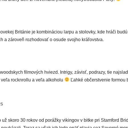
do­ve­kej Británie je kom­bi­ná­ci­ou lar­pu a sto­lov­ky, kde hrá­či bud
ch a záro­veň roz­ho­do­vať o osu­de svoj­ho kráľovstva.
y­wo­od­skych fil­mo­vých hviezd. Intrigy, závisť, pod­ra­zy, tie najs­l
veľa rockn­rol­lu a veľa alko­ho­lu
Ľahké občerstve­nie for­mou bi
GS
 už sko­ro 30 rokov od poráž­ky vikin­gov v bit­ke pri Stamford Brid
už neuká­za­li. Teraz sa však ich lode opäť pla­via cez Severné m