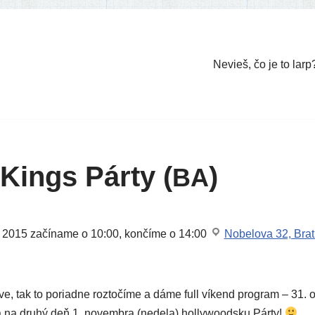
Nevieš, čo je to larp
Kings Párty (
)
BA
. 2015
začí­na­me o 10:00, kon­čí­me o 14:00
Nobelova 32, Brat
, tak to poriad­ne roz­to­čí­me a dáme full víkend prog­ram – 31. ok
a dru­hý deň 1. novem­bra (nede­la) hol­ly­wo­od­sku Párty!