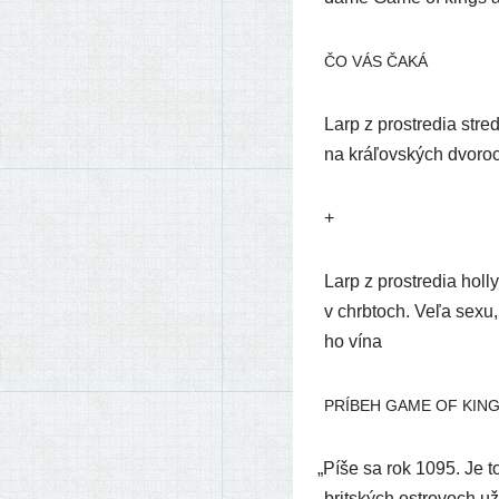
ČO
VÁS
ČAKÁ
Larp z pro­stre­dia stre­
na krá­ľov­ských dvo­ro
+
Larp z pro­stre­dia hol­l
v chrb­toch. Veľa sexu, 
ho vína
PRÍBEH
GAME
OF
KIN
„
Píše sa rok 1095. Je to
brit­ských ostro­voch 