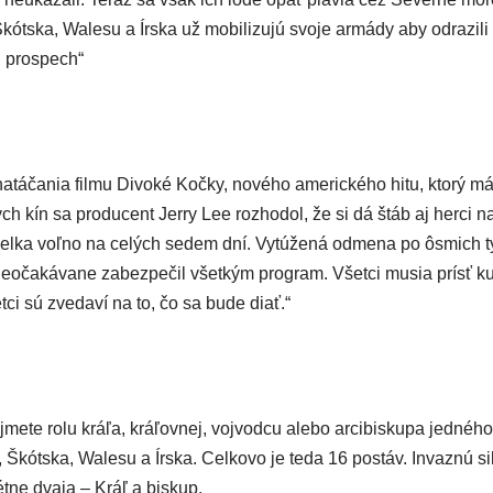
tska, Walesu a Írska už mobi­li­zu­jú svo­je armá­dy aby odra­zi­li i
oj prospech“
á­ča­nia fil­mu Divoké Kočky, nové­ho ame­ric­ké­ho hitu, kto­rý má 
 kín sa pro­du­cent Jerry Lee roz­ho­dol, že si dá štáb aj her­ci na
n­del­ka voľ­no na celých sedem dní. Vytúžená odme­na po ôsmich
neoča­ká­va­ne zabez­pe­čil všet­kým prog­ram. Všetci musia prí­sť
tci sú zve­da­ví na to, čo sa bude diať.“
­te rolu krá­ľa, krá­ľov­nej, voj­vod­cu ale­bo arci­bis­ku­pa jed­né­ho
a, Škótska, Walesu a Írska. Celkovo je teda 16 postáv. Invaznú silu 
ét­ne dva­ja – Kráľ a biskup.