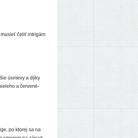
ú musieť čeliť intri­gám
ad­šie úsme­vy a dýky
e­le­ho a čer­ve­né­
ge, po kto­rej sa na
ore sme­rom na západ.