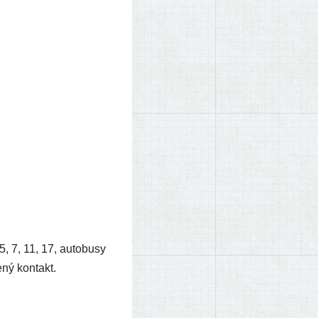
5, 7, 11, 17, auto­bu­sy
e­ný kontakt.