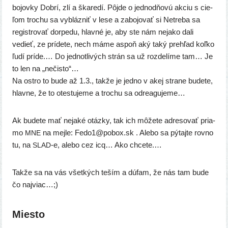
bojov­ky Dobrí, zlí a ška­re­dí. Pôjde o jed­no­dňo­vú akciu s cie­
ľom tro­chu sa vybláz­niť v lese a zabo­jo­vať si Netreba sa
regis­tro­vať dor­pe­du, hlav­né je, aby ste nám neja­ko dali
vedieť, ze prí­de­te, nech máme aspoň aký taký pre­hľad koľ­ko
ľudí prí­de.… Do jed­not­li­vých strán sa už roz­de­lí­me tam… Je
to len na „nečis­to“…
Na ostro to bude až 1.3., tak­že je jed­no v akej stra­ne bude­te,
hlav­ne, že to otes­tu­je­me a tro­chu sa odreagujeme…
Ak bude­te mať neja­ké otáz­ky, tak ich môže­te adre­so­vať pria­
mo
na mej­le: Fedo1@pobox.sk . Alebo sa pýtaj­te rov­no
MNE
tu, na
‑e, ale­bo cez icq… Ako chcete.…
SLAD
Takže sa na vás všet­kých teším a dúfam, že nás tam bude
čo najviac…;)
Miesto