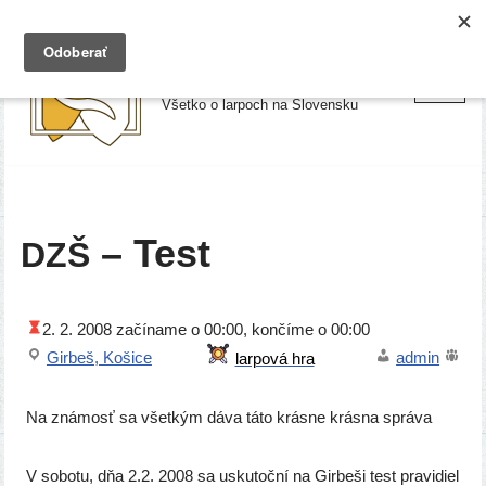
Preskočiť
Larpy.sk
na
Všetko o larpoch na Slovensku
obsah
– Test
DZŠ
2. 2. 2008
začí­na­me o 00:00, kon­čí­me o 00:00
Girbeš, Košice
admin
Na zná­mosť sa všet­kým dáva táto krás­ne krás­na správa
V sobo­tu, dňa 2.2. 2008 sa usku­toč­ní na Girbeši test pra­vi­diel