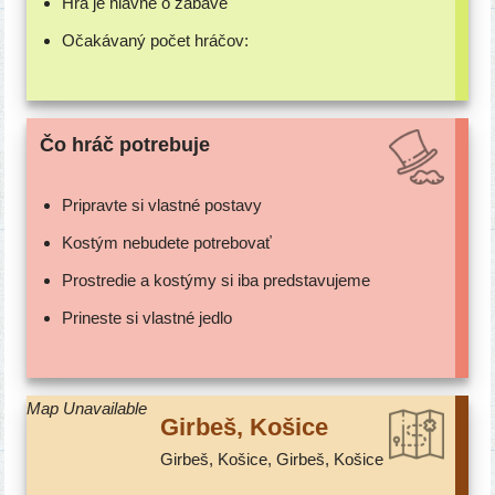
Hra je hlav­ne o zábave
Očakávaný počet hráčov:
Čo hráč potrebuje
Pripravte si vlast­né postavy
Kostým nebu­de­te potrebovať
Prostredie a kos­tý­my si iba predstavujeme
Prineste si vlast­né jedlo
Map Unavailable
Girbeš, Košice
Girbeš, Košice, Girbeš, Košice