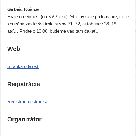
Girbeš, Košice
Hraje na Girbeši (na KVP-čku). Stretávka je pri kláš­to­re, čo je
koneč­ná zástav­ka tro­lej­bu­sov 71, 72, auto­bu­sov 36, 19,
atď… Príďte o 10:00, bude­me vás tam čakať..
Web
Stránka uda­los­ti
Registrácia
Registračná strán­ka
Organizátor