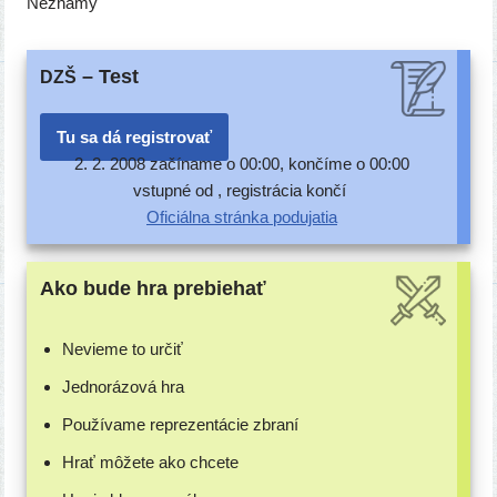
Neznámy
– Test
DZŠ
Tu sa dá registrovať
2. 2. 2008 začí­na­me o 00:00, kon­čí­me o 00:00
vstup­né od , regis­trá­cia končí
Oficiálna strán­ka podujatia
Ako bude hra prebiehať
Nevieme to určiť
Jednorázová hra
Používame repre­zen­tá­cie zbraní
Hrať môže­te ako chcete