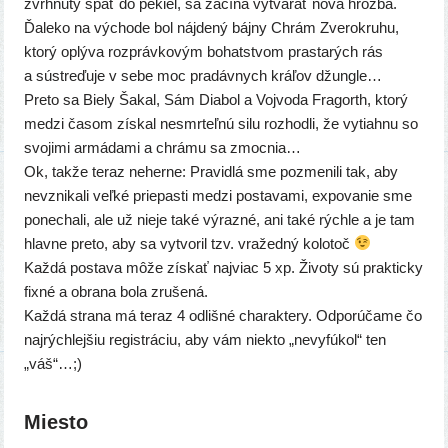
zvr­hnu­tý späť do pekiel, sa začí­na vytvá­rať nová hroz­ba.
Ďaleko na výcho­de bol náj­de­ný báj­ny Chrám Zverokruhu,
kto­rý oplý­va roz­práv­ko­vým bohat­stvom pras­ta­rých rás
a sústre­ďu­je v sebe moc pra­dáv­nych krá­ľov džun­gle…
Preto sa Biely Šakal, Sám Diabol a Vojvoda Fragorth, kto­rý
medzi časom zís­kal nesmr­teľ­nú silu roz­hod­li, že vytiah­nu so
svo­ji­mi armá­da­mi a chrá­mu sa zmoc­nia…
Ok, tak­že teraz neher­ne: Pravidlá sme pozme­ni­li tak, aby
nevzni­ka­li veľ­ké prie­pas­ti medzi posta­va­mi, expo­va­nie sme
pone­cha­li, ale už nie­je také výraz­né, ani také rých­le a je tam
hlav­ne pre­to, aby sa vytvo­ril tzv. vra­žed­ný kolo­toč
Každá posta­va môže zís­kať naj­viac 5 xp. Životy sú prak­tic­ky
fix­né a obra­na bola zru­še­ná.
Každá stra­na má teraz 4 odliš­né cha­rak­te­ry. Odporúčame čo
naj­rých­lej­šiu regis­trá­ciu, aby vám nie­kto „nevy­fú­kol“ ten
„váš“…;)
Miesto