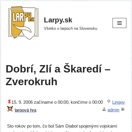
Preskočiť
Larpy.sk
na
Všetko o larpoch na Slovensku
obsah
Dobrí, Zlí a Škaredí –
Zverokruh
15. 9. 2006
začí­na­me o 00:00, kon­čí­me o 00:00
Lingov
admin
Sto rokov po tom, čo bol Sám Diabol spo­je­ný­mi voj­ska­mi