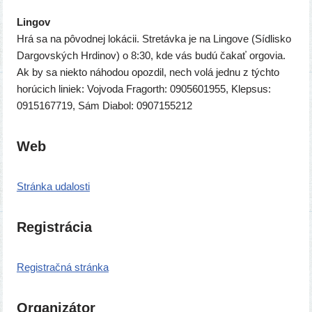
Lingov
Hrá sa na pôvod­nej loká­cii. Stretávka je na Lingove (Sídlisko
Dargovských Hrdinov) o 8:30, kde vás budú čakať orgo­via.
Ak by sa nie­kto náho­dou opoz­dil, nech volá jed­nu z tých­to
horú­cich liniek: Vojvoda Fragorth: 0905601955, Klepsus:
0915167719, Sám Diabol: 0907155212
Web
Stránka uda­los­ti
Registrácia
Registračná strán­ka
Organizátor