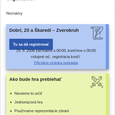
Neznámy
Dobrí, Zlí a Škaredí – Zverokruh
Tu sa dá registrovať
15. 9. 2006 začí­na­me o 00:00, kon­čí­me o 00:00
vstup­né od , regis­trá­cia končí
Oficiálna strán­ka podujatia
Ako bude hra prebiehať
Nevieme to určiť
Jednorázová hra
Používame repre­zen­tá­cie zbraní