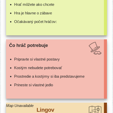
Hrať môže­te ako chcete
Hra je hlav­ne o zábave
Očakávaný počet hráčov:
Čo hráč potrebuje
Pripravte si vlast­né postavy
Kostým nebu­de­te potrebovať
Prostredie a kos­tý­my si iba predstavujeme
Prineste si vlast­né jedlo
Map Unavailable
Lingov