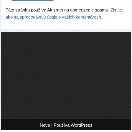
Táto stránka používa Akismet na obmedzenie spamu.
Zistite,
ako sa spracovávajú údaje o vašich komentároch.
Ľudia
Skupiny
Pridať podujatie
Pridať článok
Prevádzku serveru zastrešuje
Event Horizon
, o.z.
Administráciu zabezpečuje
Matej Moško
a Michal Grečner.
Kontakt na administrátorov: admin@larpy.sk
Icons created by Freepik - Flaticon
Neve
| Používa
WordPress