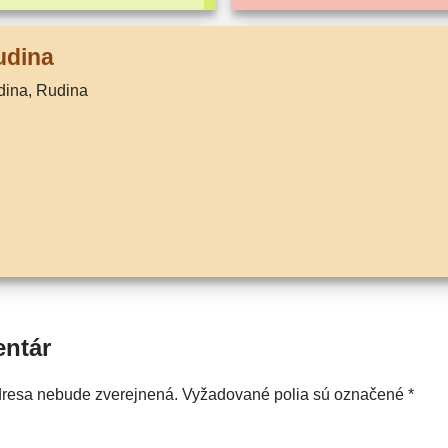
udina
udina, Rudina
entár
dresa nebude zverejnená.
Vyžadované polia sú označené
*