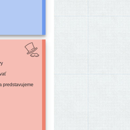
vy
vať
iba predstavujeme