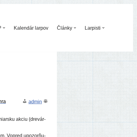
?
Kalendár larpov
Články
Larpisti
admin
miar­sku akciu (dre­vár­
pom. Vopred upo­zor­ňu­