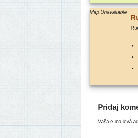
Map Unavailable
R
R
Pridaj kom
Vaša e-mailová a