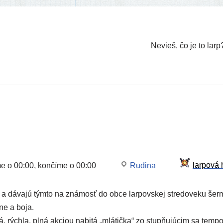
Nevieš, čo je to larp
me o 00:00, kon­čí­me o 00:00
Rudina
 a dáva­jú tým­to na zná­mosť do obce lar­pov­skej stre­do­ve­ku šer­
­ne a boja.
 rých­la, plná akci­ou nabi­tá „mlá­tič­ka“ zo stup­ňu­jú­cim sa tem­