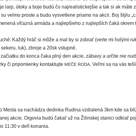
je larp, úto­ky a boje budú čo naj­re­a­lis­tic­kej­šie a tak si ak máte 
a su vel­mo pros­te a budu vysvet­le­ne pria­mo na akcii. Boj štý­lu „c
­ne­ná víťaz­ná armá­da a naj­lep­šie­ho z naj­lep­ších čaká okrem t
ché: Každý hráč si môže a mal by si zobrať (ver­te mi holý­mi ruk
seke­ru, luk), zbro­je a 20sk vstup­né.
začiat­ku do kon­ca čaka plný den akcie, zába­vy a urči­te nie nudy
ky či pri­po­mien­ky kon­tak­tuj­te
. Veľmi sa na vás teš
MEČE
RODA
esta sa nachá­dza dedin­ka Rudina vzdia­le­ná 3km kde sa blíz­
­nej akcie. Orgovia budú čakať už na Žilinskej sta­ni­ci odkiaľ poj­
o 11:30 v deň konania.