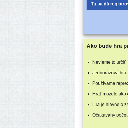
Tu sa dá registro
Ako bude hra p
Nevieme to určiť
Jednorázová hra
Používame repre­ze
Hrať môže­te ako 
Hra je hlav­ne o 
Očakávaný počet