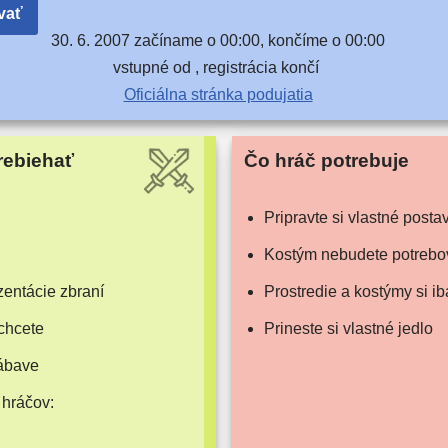
vať
30. 6. 2007 začí­na­me o 00:00, kon­čí­me o 00:00
vstup­né od , regis­trá­cia končí
Oficiálna strán­ka podujatia
rebiehať
Čo hráč potrebuje
Pripravte si vlast­né posta
Kostým nebu­de­te potrebo
n­tá­cie zbraní
Prostredie a kos­tý­my si 
chcete
Prineste si vlast­né jedlo
zábave
 hráčov: