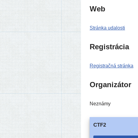
Web
Stránka uda­los­ti
Registrácia
Registračná strán­ka
Organizátor
Neznámy
CTF2