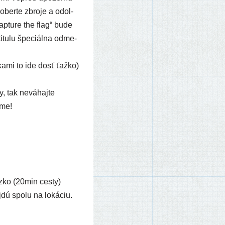
zober­te zbro­je a odol­
ap­tu­re the flag“ bude
itu­lu špe­ciál­na odme­
a­mi to ide dosť ťaž­ko)
, tak nevá­haj­te
íme!
ko (20min ces­ty)
dú spo­lu na loká­ciu.