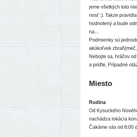
je­me všet­kých toto nie­
nosť :). Takze pra­vid­l
hod­no­te­ný a bude odme
na…
Podmienky sú jed­no­du­
akú­koľ­vek zbraň(meč, 
Nebojte sa, hrá­čov od 
a príď­te. Prípadné otáz­
Miesto
Rudina
Od Kysuckého Nového M
nachá­dza loká­cia kona
Čakáme vás od 8:00 d