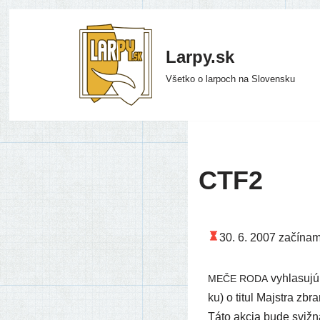
Preskočiť
Larpy.sk
na
Všetko o larpoch na Slovensku
obsah
CTF2
30. 6. 2007
začí­na­
vyhla­su­jú
MEČE
RODA
ku) o titul Majstra zbra
Táto akcia bude sviž­ná,