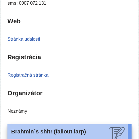
sms: 0907 072 131
Web
Stránka uda­los­ti
Registrácia
Registračná strán­ka
Organizátor
Neznámy
Brahmin´s shit! (fallout larp)