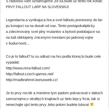
S rados­tou vam ozna­mu­je­me ‚ze sa bude uz ten­to rok konat:
!
PRVY
FALLOUT
LARP
NA
SLOVENSKU
Legendarna a vyni­ka­ju­ca hra a svet fal­lou­tu pre­ne­se­ny do lar­
pu kona­ju­ci sa na dosah od vas. Tento posta­po­ka­lip­tic­ky
a zde­ci­mo­va­ny svet plny mutan­tov a bytos­ti podo­ba­ju­ce sa
na ludi obklo­pe­ny zni­ce­ny­mi mes­ta­mi po jad­ro­vej voj­ne
v buducnosti…
Co je to fal­lout? tu su odka­zi na hru pod­la kto­rej to bude cele
vypa­dat:
http://​www​.nma​-fal​lout​.com/
http://​fal​lout​.czech​-games​.net/
http://​madb​rah​min​.bonu​sweb​.cz/
Je to prvy roc­nik a mie­ni­me tym padom pokra­co­vat v dal­sich
samozrejme,v oko­li­tych kra­ji­nach uz tie­to larp‑y frcia, tak si
nene­chaj­te ujst ten­to prvy ‚lebo potom bude­te lutovat