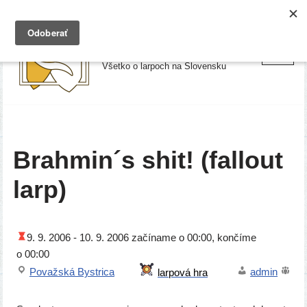
Preskočiť
Larpy.sk
na
Všetko o larpoch na Slovensku
obsah
Brahmin´s shit! (fallout
larp)
9. 9. 2006 -
10. 9. 2006
začí­na­me o 00:00, kon­čí­me
o 00:00
Považská Bystrica
admin