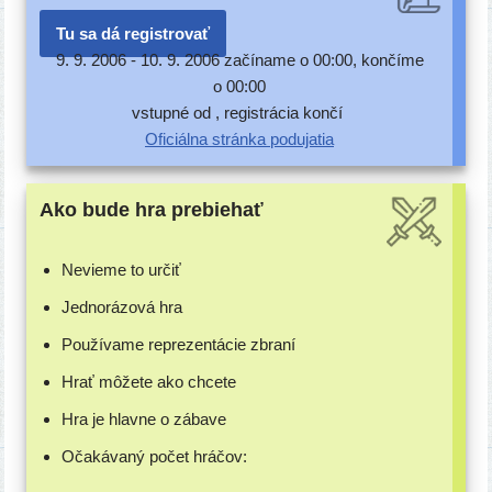
Tu sa dá registrovať
9. 9. 2006 -
10. 9. 2006 začí­na­me o 00:00, kon­čí­me
o 00:00
vstup­né od , regis­trá­cia končí
Oficiálna strán­ka podujatia
Ako bude hra prebiehať
Nevieme to určiť
Jednorázová hra
Používame repre­zen­tá­cie zbraní
Hrať môže­te ako chcete
Hra je hlav­ne o zábave
Očakávaný počet hráčov: