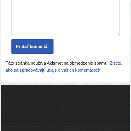
Táto stránka používa Akismet na obmedzenie spamu.
Zistite,
ako sa spracovávajú údaje o vašich komentároch.
Ľudia
Skupiny
Pridať podujatie
Pridať článok