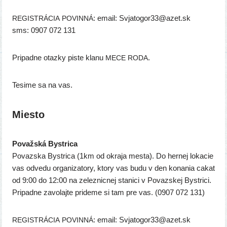
: email: Svjatogor33@azet.sk
REGISTRÁCIA
POVINNÁ
sms: 0907 072 131
Pripadne otaz­ky pis­te kla­nu
.
MECE
RODA
Tesime sa na vas.
Miesto
Považská Bystrica
Povazska Bystrica (1km od okra­ja mes­ta). Do her­nej loka­cie
vas odve­du orga­ni­za­to­ry, kto­ry vas budu v den kona­nia cakat
od 9:00 do 12:00 na zelez­nic­nej sta­ni­ci v Povazskej Bystrici.
Pripadne zavo­laj­te pri­de­me si tam pre vas. (0907 072 131)
: email: Svjatogor33@azet.sk
REGISTRÁCIA
POVINNÁ