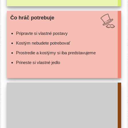
Čo hráč potrebuje
Pripravte si vlast­né postavy
Kostým nebu­de­te potrebovať
Prostredie a kos­tý­my si iba predstavujeme
Prineste si vlast­né jedlo