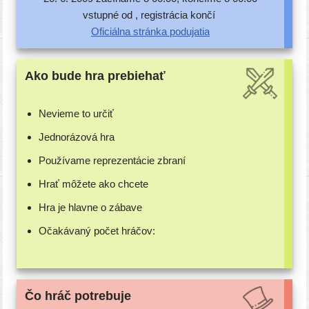
vstup­né od , regis­trá­cia končí
Oficiálna strán­ka podujatia
Ako bude hra prebiehať
Nevieme to určiť
Jednorázová hra
Používame repre­zen­tá­cie zbraní
Hrať môže­te ako chcete
Hra je hlav­ne o zábave
Očakávaný počet hráčov:
Čo hráč potrebuje