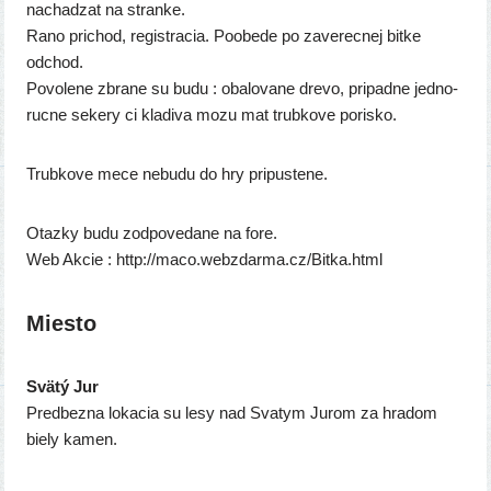
nacha­dzat na stran­ke.
Rano pri­chod, regis­tra­cia. Poobede po zave­rec­nej bit­ke
odchod.
Povolene zbra­ne su budu : oba­lo­va­ne dre­vo, pri­pad­ne jed­no­
ruc­ne seke­ry ci kla­di­va mozu mat trub­ko­ve porisko.
Trubkove mece nebu­du do hry pripustene.
Otazky budu zod­po­ve­da­ne na fore.
Web Akcie : http://​maco​.webz​dar​ma​.cz/​B​i​t​k​a​.​h​tml
Miesto
Svätý Jur
Predbezna loka­cia su lesy nad Svatym Jurom za hra­dom
bie­ly kamen.