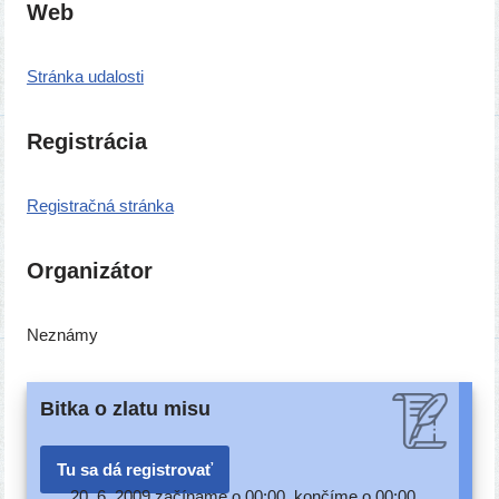
Web
Stránka uda­los­ti
Registrácia
Registračná strán­ka
Organizátor
Neznámy
Bitka o zlatu misu
Tu sa dá registrovať
20. 6. 2009 začí­na­me o 00:00, kon­čí­me o 00:00