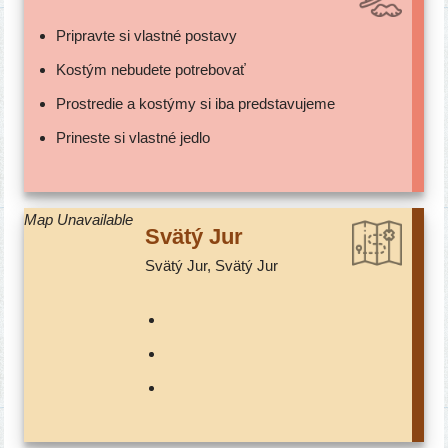
Pripravte si vlast­né postavy
Kostým nebu­de­te potrebovať
Prostredie a kos­tý­my si iba predstavujeme
Prineste si vlast­né jedlo
Map Unavailable
Svätý Jur
Svätý Jur, Svätý Jur