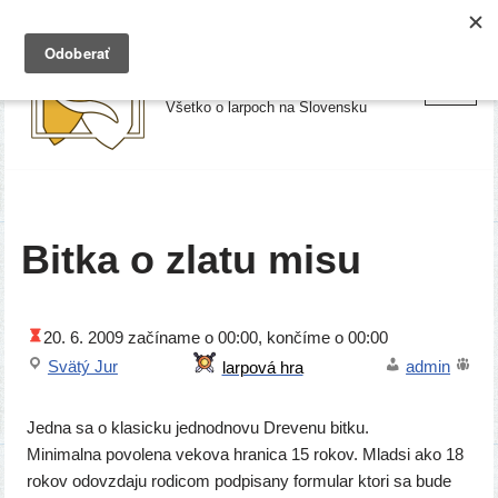
Preskočiť
Larpy.sk
na
Všetko o larpoch na Slovensku
obsah
Bitka o zlatu misu
20. 6. 2009
začí­na­me o 00:00, kon­čí­me o 00:00
Svätý Jur
admin
Jedna sa o kla­sic­ku jed­nod­no­vu Drevenu bit­ku.
Minimalna povo­le­na veko­va hra­ni­ca 15 rokov. Mladsi ako 18
rokov odo­vzda­ju rodi­com pod­pi­sa­ny for­mu­lar kto­ri sa bude