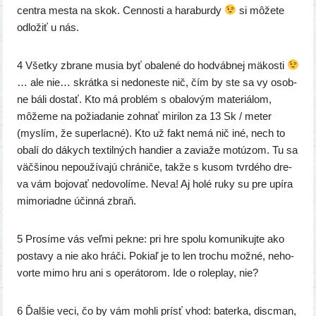
cen­tra mes­ta na skok. Cennosti a hara­bur­dy
si môže­te
odlo­žiť u nás.
4 Všetky zbra­ne musia byť oba­le­né do hod­váb­nej mäkos­ti
… ale nie… skrát­ka si nedo­nes­te nič, čím by ste sa vy osob­
ne báli dostať. Kto má prob­lém s oba­lo­vým mate­riá­lom,
môže­me na požia­da­nie zohnať miri­lon za 13 Sk / meter
(mys­lím, že super­lac­né). Kto už fakt nemá nič iné, nech to
oba­lí do dákych tex­til­ných han­dier a zavia­že motú­zom. Tu sa
väč­ši­nou nepou­ží­va­jú chrá­ni­če, tak­že s kusom tvr­dé­ho dre­
va vám bojo­vať nedo­vo­lí­me. Neva! Aj holé ruky su pre upí­ra
mimo­riad­ne účin­ná zbraň.
5 Prosíme vás veľ­mi pek­ne: pri hre spo­lu komu­ni­kuj­te ako
posta­vy a nie ako hrá­či. Pokiaľ je to len tro­chu mož­né, neho­
vor­te mimo hru ani s ope­rá­to­rom. Ide o rolep­lay, nie?
6 Ďalšie veci, čo by vám moh­li prí­sť vhod: bater­ka, disc­man,