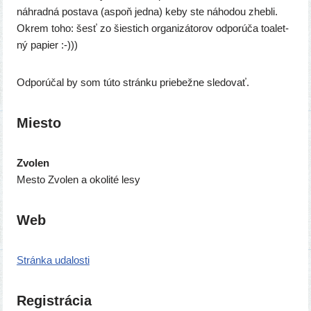
náh­rad­ná posta­va (aspoň jed­na) keby ste náho­dou zheb­li.
Okrem toho: šesť zo šies­tich orga­ni­zá­to­rov odpo­rú­ča toalet­
ný papier :-)))
Odporúčal by som túto strán­ku prie­bež­ne sledovať.
Miesto
Zvolen
Mesto Zvolen a oko­li­té lesy
Web
Stránka uda­los­ti
Registrácia