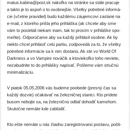
matus.kabina@post.sk nakoľ­ko na strán­ke sa stá­le pra­cu­je
a tak­to je to aspoň o to osob­nej­šie. Všetky potreb­né infor­má­
cie (včet­ne pra­vi­diel) budú kaž­dé­mu záu­jem­co­vi zasla­né na
e‑mail, z kto­ré­ho priš­la jeho pri­hláš­ka (ak chce­te aby sme
vám to posie­la­li nie­kam inam, tak to pro­sím v pri­hláš­ke spo­
meň­te). Odporúčame aby sa kaž­dý pri­hlá­sil osob­ne. Ak by
nie­kto chcel pri­hlá­siť celú par­tiu, zod­po­ve­dá za to, že všet­ky
potreb­né infor­má­cie sa k nim dosta­nú. Ak ste vo World Of
Darkness a vo Vampire nová­čik a kto­vie­koľ­ko toho nevie­te,
neza­bud­ni­te to do pri­hláš­ky napí­sať. Pošleme vám struč­nú
minimalizáciu.
V pia­tok 05.05.2006 vás bude­me poobe­de (pres­ný čas sa
kaž­dý dozvie) oča­ká­vať na želez­nič­nej sta­ni­ci. Kto prí­de­te
busom neboj­te sa, na želez­nič­nú odtiaľ doho­diť kame­ňom.
Skutočne nemá­te kde zablúdiť.
Kto ešte nemá­te u nás žiad­nu zare­gis­tro­va­nú posta­vu, pošli­