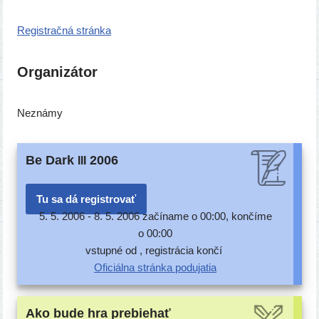
Registračná strán­ka
Organizátor
Neznámy
Be Dark
2006
III
Tu sa dá registrovať
5. 5. 2006 -
8. 5. 2006 začí­na­me o 00:00, kon­čí­me
o 00:00
vstup­né od , regis­trá­cia končí
Oficiálna strán­ka podujatia
Ako bude hra prebiehať