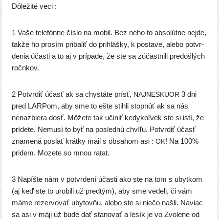
Dôležité veci :
1 Vaše tele­fón­ne čís­lo na mobil. Bez neho to abso­lút­ne nej­de,
tak­že ho pro­sím pri­ba­liť do pri­hláš­ky, k posta­ve, ale­bo potvr­
de­nia účas­ti a to aj v prí­pa­de, že ste sa zúčast­ni­li pre­doš­lých
ročnkov.
2 Potvrdiť účasť ak sa chys­tá­te prí­sť,
3 dni
NAJNESKUOR
pred LARPom, aby sme to ešte stih­li stop­núť ak sa nás
nenaz­bie­ra dosť. Môžete tak uči­niť kedy­koľ­vek ste si istí, že
prí­de­te. Nemusí to byť na posled­nú chví­ľu. Potvrdiť účasť
zna­me­ná poslať krát­ky mail s obsa­hom asi :
! Na 100%
OK
pri­dem. Mozete so mnou ratat.
3 Napíšte nám v potvr­de­ní účas­ti ako ste na tom s ubyt­kom
(aj keď ste to uro­bi­li už pred­tým), aby sme vede­li, či vám
máme rezer­vo­vať uby­tov­ňu, ale­bo ste si nie­čo našli. Naviac
sa asi v máji už bude dať sta­no­vať a lesík je vo Zvolene od