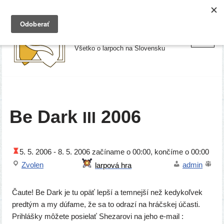
Preskočiť
Larpy.sk
na
Všetko o larpoch na Slovensku
obsah
Be Dark
2006
III
5. 5. 2006 -
8. 5. 2006
začí­na­me o 00:00, kon­čí­me o 00:00
Zvolen
admin
Čaute! Be Dark je tu opäť lep­ší a tem­nej­ší než kedy­koľ­vek
pred­tým a my dúfa­me, že sa to odra­zí na hráčs­kej účas­ti.
Prihlášky môže­te posie­lať Shezarovi na jeho e‑mail :