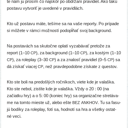
te nám ju pro­sím čo naj­skôr po obdr­ža­ní pra­vi­diel. Ako takú
posta­vu vytvo­riť je uve­de­né v pravidlách.
Kto už posta­vu máte, teší­me sa na vaše repor­ty. Po prí­pa­de
si môže­te v rám­ci mož­nos­tí podo­pĺňať svoj background.
Na posta­vách sa sku­toč­ne opla­tí vyza­bá­vať pre­to­že za
report (1–10
), za backg­round (1–10
), za kos­tým (1–10
CP
CP
), za rolep­lay (3–30
) a za zna­losť pra­vi­diel (0–5
) sa
CP
CP
CP
dá zís­kať via­cej
, než prav­de­po­dob­ne zís­ka­te z questov.
CP
Kto ste boli na pre­doš­lých roč­ní­koch, vie­te kde je valaš­ka.
Kto ste nebol, zis­tí­te kde je valaš­ka. Vždy o 20 : 00 (na
začiat­ku hry) a o 5: 00 (koniec hry) sa orga­ni­zač­ne stre­tá­va­
me na tom­to mies­te už, ale­bo ešte
. Tu sa fasu­
BEZ
ANKHOV
jú bodí­ky za rolep­lay, fotí sa, hod­no­tí sa hra a všet­ky ostat­
né veci.