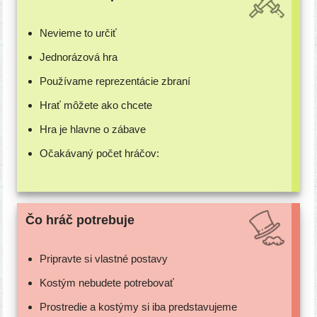
Nevieme to určiť
Jednorázová hra
Používame repre­zen­tá­cie zbraní
Hrať môže­te ako chcete
Hra je hlav­ne o zábave
Očakávaný počet hráčov:
Čo hráč potrebuje
Pripravte si vlast­né postavy
Kostým nebu­de­te potrebovať
Prostredie a kos­tý­my si iba predstavujeme