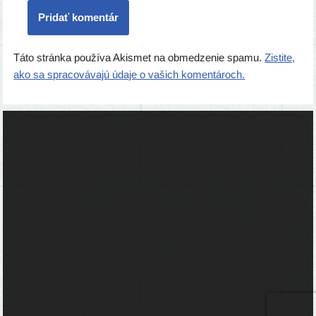
Táto stránka používa Akismet na obmedzenie spamu.
Zistite,
ako sa spracovávajú údaje o vašich komentároch.
Ľudia
Skupiny
Pridať podujatie
Pridať článok
Prevádzku serveru zastrešuje
Event Horizon
, o.z.
Administráciu zabezpečuje
Matej Moško
a Michal Grečner.
Kontakt na administrátorov: admin@larpy.sk
Icons created by Freepik - Flaticon