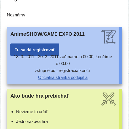
Neznámy
AnimeSHOW/
2011
GAME
EXPO
Tu sa dá registrovať
18. 3. 2011 -
20. 3. 2011 začí­na­me o 00:00, kon­čí­me
o 00:00
vstup­né od , regis­trá­cia končí
Oficiálna strán­ka podujatia
Ako bude hra prebiehať
Nevieme to určiť
Jednorázová hra