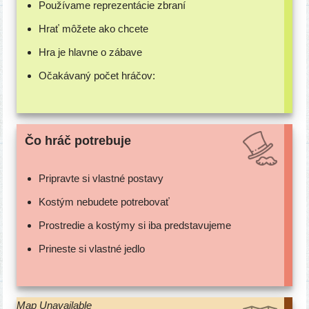
Používame repre­zen­tá­cie zbraní
Hrať môže­te ako chcete
Hra je hlav­ne o zábave
Očakávaný počet hráčov:
Čo hráč potrebuje
Pripravte si vlast­né postavy
Kostým nebu­de­te potrebovať
Prostredie a kos­tý­my si iba predstavujeme
Prineste si vlast­né jedlo
Map Unavailable