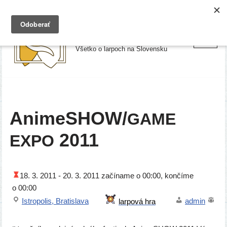
Preskočiť
Larpy.sk
na
Všetko o larpoch na Slovensku
obsah
AnimeSHOW/
GAME
2011
EXPO
18. 3. 2011 -
20. 3. 2011
začí­na­me o 00:00, kon­čí­me
o 00:00
Istropolis, Bratislava
admin