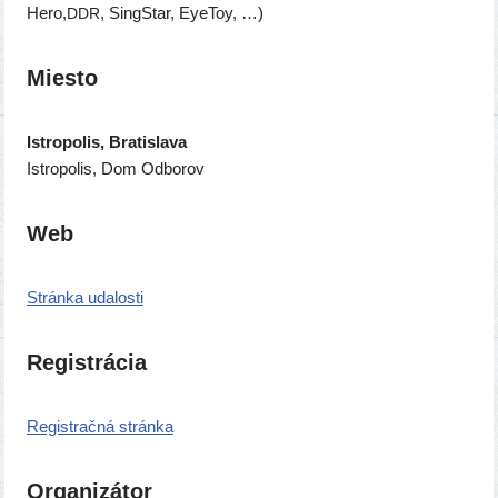
Hero,
, SingStar, EyeToy, …)
DDR
Miesto
Istropolis, Bratislava
Istropolis, Dom Odborov
Web
Stránka uda­los­ti
Registrácia
Registračná strán­ka
Organizátor