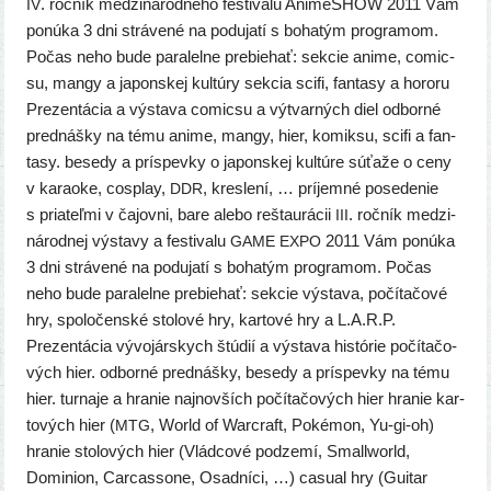
. roč­ník medzi­ná­rod­né­ho fes­ti­va­lu AnimeSHOW 2011 Vám
IV
ponú­ka 3 dni strá­ve­né na podu­ja­tí s boha­tým prog­ra­mom.
Počas neho bude para­lel­ne pre­bie­hať: sek­cie ani­me, comic­
su, man­gy a japon­skej kul­tú­ry sek­cia sci­fi, fan­ta­sy a horo­ru
Prezentácia a výsta­va comic­su a výtvar­ných diel odbor­né
pred­náš­ky na tému ani­me, man­gy, hier, komik­su, sci­fi a fan­
ta­sy. bese­dy a prís­pev­ky o japon­skej kul­tú­re súťa­že o ceny
v kara­oke, cosp­lay,
, kres­le­ní, … prí­jem­né pose­de­nie
DDR
s pria­teľ­mi v čajov­ni, bare ale­bo reštau­rá­cii
. roč­ník medzi­
III
ná­rod­nej výsta­vy a fes­ti­va­lu
2011 Vám ponú­ka
GAME
EXPO
3 dni strá­ve­né na podu­ja­tí s boha­tým prog­ra­mom. Počas
neho bude para­lel­ne pre­bie­hať: sek­cie výsta­va, počí­ta­čo­vé
hry, spo­lo­čen­ské sto­lo­vé hry, kar­to­vé hry a L.A.R.P.
Prezentácia vývo­jár­skych štú­dií a výsta­va his­tó­rie počí­ta­čo­
vých hier. odbor­né pred­náš­ky, bese­dy a prís­pev­ky na tému
hier. tur­na­je a hra­nie naj­nov­ších počí­ta­čo­vých hier hra­nie kar­
to­vých hier (
, World of Warcraft, Pokémon, Yu-gi-oh)
MTG
hra­nie sto­lo­vých hier (Vládcové pod­ze­mí, Smallworld,
Dominion, Carcassone, Osadníci, …) casu­al hry (Guitar