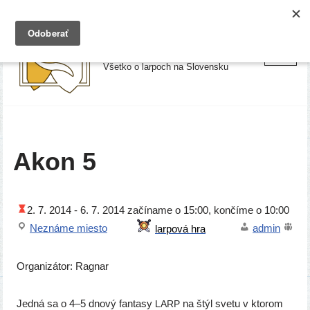
Preskočiť
Larpy.sk
na
Všetko o larpoch na Slovensku
obsah
Akon 5
2. 7. 2014 -
6. 7. 2014
začí­na­me o 15:00, kon­čí­me o 10:00
Neznáme mies­to
admin
Organizátor: Ragnar
Jedná sa o 4–5 dno­vý fan­ta­sy
na štýl sve­tu v kto­rom
LARP