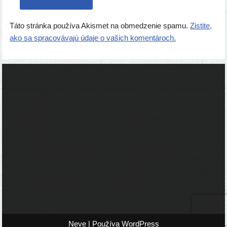
Táto stránka používa Akismet na obmedzenie spamu.
Zistite,
ako sa spracovávajú údaje o vašich komentároch.
Ľudia
Skupiny
Pridať podujatie
Pridať článok
Prevádzku serveru zastrešuje
Event Horizon
, o.z.
Administráciu zabezpečuje
Matej Moško
a Michal Grečner.
Kontakt na administrátorov: admin@larpy.sk
Icons created by Freepik - Flaticon
Neve
| Používa
WordPress