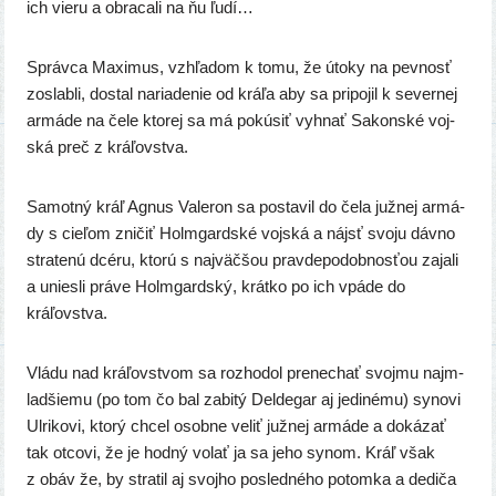
ich vie­ru a obra­ca­li na ňu ľudí…
Správca Maximus, vzhľa­dom k tomu, že úto­ky na pev­nosť
zoslab­li, dostal naria­de­nie od krá­ľa aby sa pri­po­jil k sever­nej
armá­de na čele kto­rej sa má pokú­siť vyhnať Sakonské voj­
ská preč z kráľovstva.
Samotný kráľ Agnus Valeron sa posta­vil do čela juž­nej armá­
dy s cie­ľom zni­čiť Holmgardské voj­ská a nájsť svo­ju dáv­no
stra­te­nú dcé­ru, kto­rú s naj­väč­šou prav­de­po­dob­nos­ťou zaja­li
a unies­li prá­ve Holmgardský, krát­ko po ich vpá­de do
kráľovstva.
Vládu nad krá­ľov­stvom sa roz­ho­dol pre­ne­chať svoj­mu najm­
lad­šie­mu (po tom čo bal zabi­tý Deldegar aj jedi­né­mu) syno­vi
Ulrikovi, kto­rý chcel osob­ne veliť juž­nej armá­de a doká­zať
tak otco­vi, že je hod­ný volať ja sa jeho synom. Kráľ však
z obáv že, by stra­til aj svoj­ho posled­né­ho potom­ka a dedi­ča