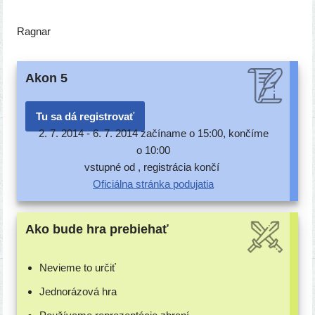
Ragnar
Akon 5
Tu sa dá registrovať
2. 7. 2014 -
6. 7. 2014 začí­na­me o 15:00, kon­čí­me
o 10:00
vstup­né od , regis­trá­cia končí
Oficiálna strán­ka podujatia
Ako bude hra prebiehať
Nevieme to určiť
Jednorázová hra