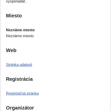
vysporiadať.
Miesto
Neznáme mies­to
Neznáme mies­to
Web
Stránka uda­los­ti
Registrácia
Registračná strán­ka
Organizátor