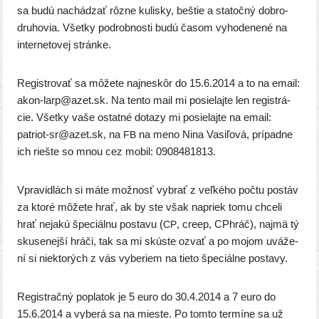
sa budú nachá­dzať rôz­ne kulis­ky, beš­tie a sta­toč­ný dob­ro­
dru­ho­via. Všetky pod­rob­nos­ti budú časom vyho­de­ne­né na
inter­ne­to­vej stránke.
Registrovať sa môže­te naj­ne­skôr do 15.6.2014 a to na email:
akon-larp@azet.sk. Na ten­to mail mi posie­laj­te len regis­trá­
cie. Všetky vaše ostat­né dota­zy mi posie­laj­te na email:
patriot-sr@azet.sk, na
na meno Nina Vasiľová, prí­pad­ne
FB
ich rieš­te so mnou cez mobil: 0908481813.
Vpravidlách si máte mož­nosť vybrať z veľ­ké­ho počtu postáv
za kto­ré môže­te hrať, ak by ste však napriek tomu chce­li
hrať neja­kú špe­ciál­nu posta­vu (
, cre­ep, CPhráč), naj­mä tý
CP
sku­se­nej­ší hrá­či, tak sa mi skús­te ozvať a po mojom uvá­že­
ní si nie­kto­rých z vás vybe­riem na tie­to špe­ciál­ne postavy.
Registračný popla­tok je 5 euro do 30.4.2014 a 7 euro do
15.6.2014 a vybe­rá sa na mies­te. Po tom­to ter­mí­ne sa už