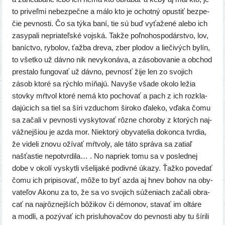
to pri­veľ­mi nebez­peč­ne a málo kto je ochot­ný opus­tiť bez­pe­
čie pev­nos­ti. Čo sa týka baní, tie sú buď vyťa­že­né ale­bo ich
zasy­pa­li nepria­teľ­ské voj­ská. Takže poľ­no­hos­po­dár­stvo, lov,
baníc­tvo, rybo­lov, ťaž­ba dre­va, zber plo­dov a lie­či­vých bylín,
to všet­ko už dáv­no nik nevy­ko­ná­va, a záso­bo­va­nie a obchod
pre­sta­lo fun­go­vať už dáv­no, pev­nosť žije len zo svo­jich
zásob kto­ré sa rých­lo míňa­jú. Navyše vša­de oko­lo ležia
stov­ky mŕt­vol kto­ré nemá kto pocho­vať a pach z ich roz­kla­
da­jú­cich sa tiel sa šíri vzdu­chom širo­ko ďale­ko, vďa­ka čomu
sa zača­li v pev­nos­ti vysky­to­vať rôz­ne cho­ro­by z kto­rých naj­
váž­nej­ši­ou je azda mor. Niektorý oby­va­te­lia dokon­ca tvr­dia,
že vide­li zno­vu oží­vať mŕt­vo­ly, ale táto sprá­va sa zatiaľ
našťas­tie nepo­tvr­di­la… . No napriek tomu sa v posled­nej
dobe v oko­lí vyskyt­li vše­li­ja­ké podiv­né úka­zy. Ťažko pove­dať
čomu ich pri­pi­so­vať, môže to byť azda aj hnev bohov na oby­
va­te­ľov Akonu za to, že sa vo svo­jich súže­niach zača­li obra­
cať na naj­rôz­nej­ších bôži­kov či démo­nov, sta­vať im oltá­re
a mod­li, a pozý­vať ich pri­slu­ho­va­čov do pev­nos­ti aby tu šíri­li