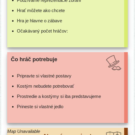
Používame repre­zen­tá­cie zbraní
Hrať môže­te ako chcete
Hra je hlav­ne o zábave
Očakávaný počet hráčov:
Čo hráč potrebuje
Pripravte si vlast­né postavy
Kostým nebu­de­te potrebovať
Prostredie a kos­tý­my si iba predstavujeme
Prineste si vlast­né jedlo
Map Unavailable