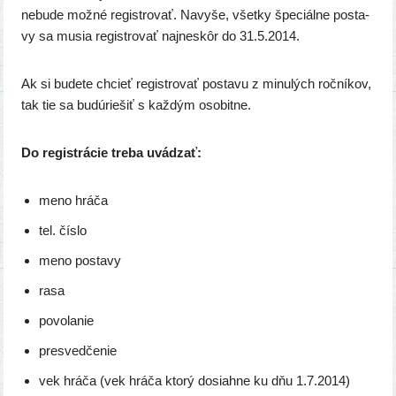
nebu­de mož­né regis­tro­vať. Navyše, všet­ky špe­ciál­ne posta­
vy sa musia regis­tro­vať naj­ne­skôr do 31.5.2014.
Ak si bude­te chcieť regis­tro­vať posta­vu z minu­lých roč­ní­kov,
tak tie sa budú­rie­šiť s kaž­dým osobitne.
Do regis­trá­cie tre­ba uvádzať:
meno hrá­ča
tel. čís­lo
meno posta­vy
rasa
povo­la­nie
pre­sved­če­nie
vek hrá­ča (vek hrá­ča kto­rý dosiah­ne ku dňu 1.7.2014)