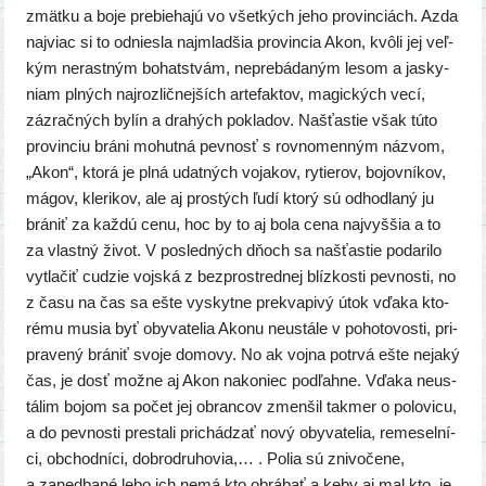
zmät­ku a boje pre­bie­ha­jú vo všet­kých jeho pro­vin­ciách. Azda
naj­viac si to odnies­la najm­lad­šia pro­vin­cia Akon, kvô­li jej veľ­
kým nerast­ným bohat­stvám, nepre­bá­da­ným lesom a jas­ky­
niam plných naj­roz­lič­nej­ších arte­fak­tov, magic­kých vecí,
zázrač­ných bylín a dra­hých pokla­dov. Našťastie však túto
pro­vin­ciu brá­ni mohut­ná pev­nosť s rov­no­men­ným náz­vom,
„Akon“, kto­rá je plná udat­ných voja­kov, rytie­rov, bojov­ní­kov,
mágov, kle­ri­kov, ale aj pros­tých ľudí kto­rý sú odhod­la­ný ju
brá­niť za kaž­dú cenu, hoc by to aj bola cena naj­vyš­šia a to
za vlast­ný život. V posled­ných dňoch sa našťas­tie poda­ri­lo
vytla­čiť cudzie voj­ská z bez­pro­stred­nej blíz­kos­ti pev­nos­ti, no
z času na čas sa ešte vyskyt­ne prek­va­pi­vý útok vďa­ka kto­
ré­mu musia byť oby­va­te­lia Akonu neus­tá­le v poho­to­vos­ti, pri­
pra­ve­ný brá­niť svo­je domo­vy. No ak voj­na potr­vá ešte neja­ký
čas, je dosť mož­ne aj Akon nako­niec pod­ľah­ne. Vďaka neus­
tá­lim bojom sa počet jej obran­cov zmen­šil tak­mer o polo­vi­cu,
a do pev­nos­ti pre­sta­li pri­chá­dzať nový oby­va­te­lia, reme­sel­ní­
ci, obchod­ní­ci, dob­ro­dru­ho­via,… . Polia sú zni­vo­če­ne,
a zaned­ba­né lebo ich nemá kto obrá­bať a keby aj mal kto, je