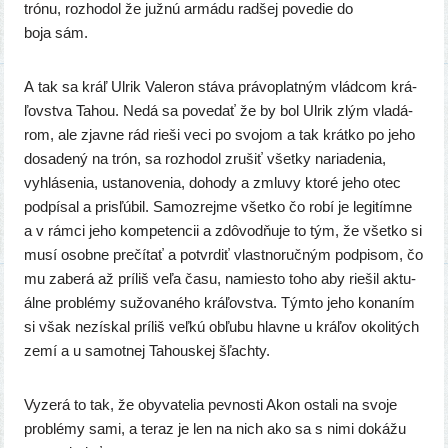
tró­nu, roz­ho­dol že juž­nú armá­du rad­šej pove­die do
boja sám.
A tak sa kráľ Ulrik Valeron stá­va prá­vo­plat­ným vlád­com krá­
ľov­stva Tahou. Nedá sa pove­dať že by bol Ulrik zlým vla­dá­
rom, ale zjav­ne rád rie­ši veci po svo­jom a tak krát­ko po jeho
dosa­de­ný na trón, sa roz­ho­dol zru­šiť všet­ky naria­de­nia,
vyhlá­se­nia, usta­no­ve­nia, doho­dy a zmlu­vy kto­ré jeho otec
pod­pí­sal a pri­sľú­bil. Samozrejme všet­ko čo robí je legi­tím­ne
a v rám­ci jeho kom­pe­ten­cii a zdô­vod­ňu­je to tým, že všet­ko si
musí osob­ne pre­čí­tať a potvr­diť vlast­no­ruč­ným pod­pi­som, čo
mu zabe­rá až prí­liš veľa času, namies­to toho aby rie­šil aktu­
ál­ne prob­lé­my sužo­va­né­ho krá­ľov­stva. Týmto jeho kona­ním
si však nezís­kal prí­liš veľ­kú obľu­bu hlav­ne u krá­ľov oko­li­tých
zemí a u samot­nej Tahouskej šľachty.
Vyzerá to tak, že oby­va­te­lia pev­nos­ti Akon osta­li na svo­je
prob­lé­my sami, a teraz je len na nich ako sa s nimi doká­žu