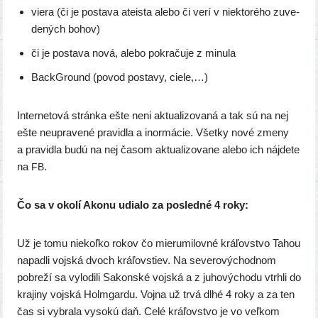
vie­ra (či je posta­va ate­is­ta ale­bo či verí v nie­kto­ré­ho zuve­
de­ných bohov)
či je posta­va nová, ale­bo pokra­ču­je z minula
BackGround (povod posta­vy, ciele,…)
Internetová strán­ka ešte neni aktu­ali­zo­va­ná a tak sú na nej
ešte neup­ra­ve­né pra­vid­la a inor­má­cie. Všetky nové zme­ny
a pra­vid­la budú na nej časom aktu­ali­zo­va­ne ale­bo ich náj­de­te
na
.
FB
Čo sa v oko­lí Akonu udia­lo za posled­né 4 roky:
Už je tomu nie­koľ­ko rokov čo mie­ru­mi­lov­né krá­ľov­stvo Tahou
napad­li voj­ská dvoch krá­ľovs­tiev. Na seve­ro­vý­chod­nom
pobre­ží sa vylo­di­li Sakonské voj­ská a z juho­vý­cho­du vtrh­li do
kra­ji­ny voj­ská Holmgardu. Vojna už trvá dlhé 4 roky a za ten
čas si vybra­la vyso­kú daň. Celé krá­ľov­stvo je vo veľ­kom