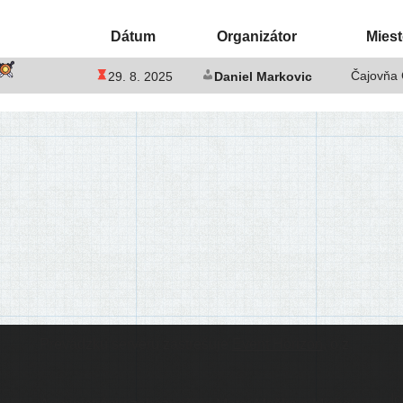
Dátum
Organizátor
Mies
Čajovňa
29. 8. 2025
Daniel Markovic
Prevádzku serveru zastrešuje
Event Horizon
, o.z.
Ic