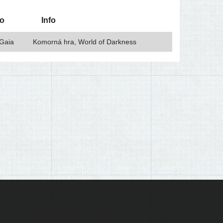
to
Info
 Gaia
Komorná hra, World of Darkness
ons created by Freepik - Flaticon