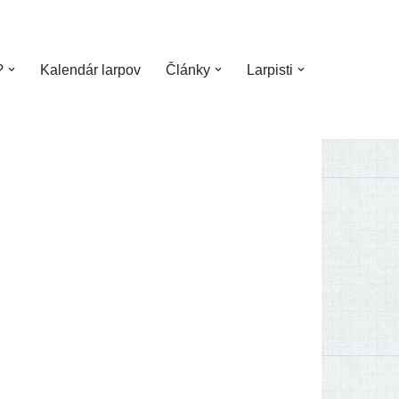
?
Kalendár larpov
Články
Larpisti