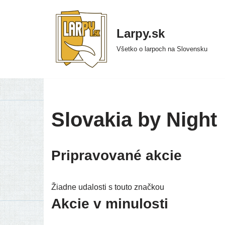
Preskočiť
Larpy.sk
na
Všetko o larpoch na Slovensku
obsah
Slovakia by Night
Pripravované akcie
Žiadne uda­los­ti s tou­to znač­kou
Akcie v minulosti