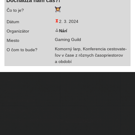
Dochádza nám čas?!
2. 3. 2024
Nárí
Gaming Guild
Komorný larp, Konferencia ces­to­va­te­
ľov v čase z rôz­nych časop­ries­to­rov
a období
Ľudia
Skupiny
Pridať podujatie
Pridať článok
Prevádzku serveru zastrešuje
Event Horizon
, o.z.