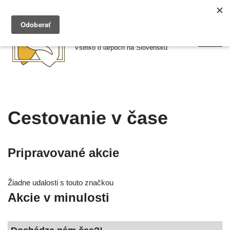
Preskočiť
Larpy.sk
na
Všetko o larpoch na Slovensku
obsah
Cestovanie v čase
Pripravované akcie
Žiadne uda­los­ti s tou­to znač­kou
Akcie v minulosti