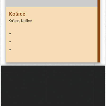
Košice
Košice, Košice
Ľudia
Skupiny
Pridať podujatie
Pridať článok
Prevádzku serveru zastrešuje
Event Horizon
, o.z.