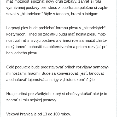
mať mož­nosť spoz­nať nový druh zába­vy, zahrať si rolu
vysní­va­nej posta­vy bez ste­su z pub­li­ka a spo­loč­ne si zaple­
so­vať v „his­to­ric­kom“ štý­le s tan­com, hra­mi a intrigami.
Larpový ples bude pre­bie­hať for­mou ple­su v „his­to­ric­kých“
kos­tý­moch. Hneď od začiat­ku budú mať hos­tia ple­su mož­
nosť zahrať si svo­ju posta­vu a vrám­ci role sa naučiť „his­to­
ric­ký tanec“, poho
stiť sa občerstve­ním a pri­tom roz­ví­jať prí­
beh jed­né­ho plesu.
Celé podu­ja­tie bude pred­sta­vo­vať prí­beh roz­ví­ja­ný samot­ný­
mi hos­ťa­mi, hráč­mi. Bude sa kon­ver­zo­vať, jesť, tan­co­vať
a odha­ľo­vať tajom­stvá a intri­gy v „his­to­ric­kom“ štýle.
Hra je urč­ná pre všet­kých, kto­rý si chcú vyskú­šať aké je to
zahrať si rolu neja­kej postavy.
Veková hra­ni­ca je od 13 do 100 rokov.