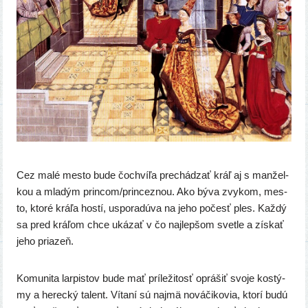
Cez malé mes­to bude čochví­ľa pre­chá­dzať kráľ aj s man­žel­
kou a mla­dým princom/princeznou. Ako býva zvy­kom, mes­
to, kto­ré krá­ľa hos­tí, uspo­ra­dú­va na jeho počesť ples. Každý
sa pred krá­ľom chce uká­zať v čo naj­lep­šom svet­le a zís­kať
jeho priazeň.
Komunita lar­pis­tov bude mať prí­le­ži­tosť oprá­šiť svo­je kos­tý­
my a herec­ký talent. Vítaní sú naj­mä nová­či­ko­via, kto­rí budú