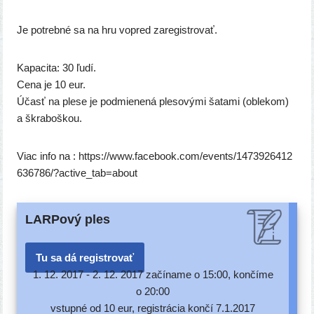
Je potreb­né sa na hru vopred zaregistrovať.
Kapacita: 30 ľudí.
Cena je 10 eur.
Účasť na ple­se je pod­mie­ne­ná ple­so­vý­mi šata­mi (oble­kom)
a škraboškou.
Viac info na : https://​www​.face​bo​ok​.com/​e​v​e​n​t​s​/​1​4​7​3​9​2​6​4​1​2​
6​3​6​7​8​6​/​?​a​c​t​i​v​e​_​t​a​b​=​a​b​out
LARPový ples
Tu sa dá registrovať
1. 12. 2017 -
2. 12. 2017 začí­na­me o 15:00, kon­čí­me
o 20:00
vstup­né od 10 eur, regis­trá­cia kon­čí 7.1.2017