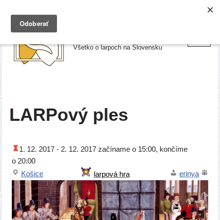
Preskočiť
Larpy.sk
na
Všetko o larpoch na Slovensku
obsah
LARPový ples
1. 12. 2017 -
2. 12. 2017
začí­na­me o 15:00, kon­čí­me
o 20:00
Košice
eri­nya