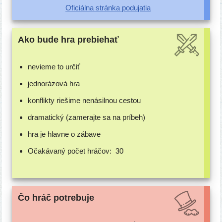
Oficiálna strán­ka podujatia
Ako bude hra prebiehať
nevie­me to určiť
jed­no­rá­zo­vá hra
kon­flik­ty rie­ši­me nená­sil­nou cestou
dra­ma­tic­ký (zame­raj­te sa na príbeh)
hra je hlav­ne o zábave
Očakávaný počet hráčov:
30
Čo hráč potrebuje