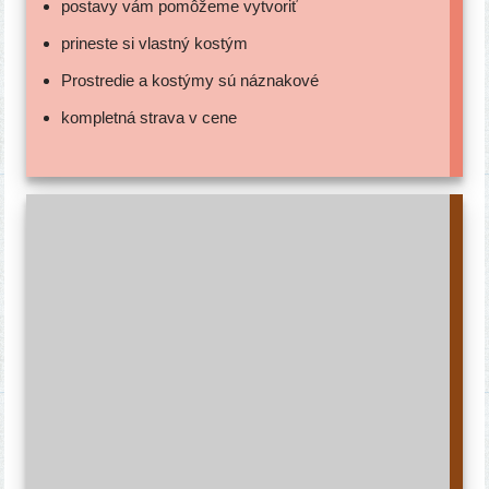
posta­vy vám pomô­že­me vytvoriť
pri­nes­te si vlast­ný kostým
Prostredie a kos­tý­my sú náznakové
kom­plet­ná stra­va v cene